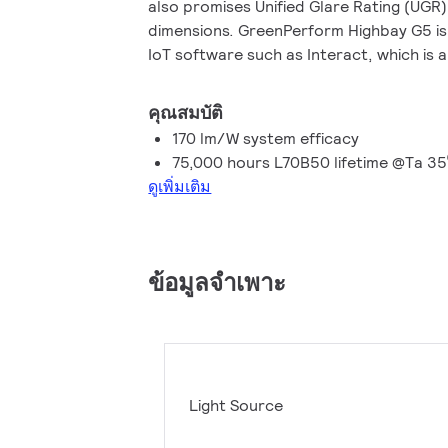
also promises Unified Glare Rating (UGR
dimensions. GreenPerform Highbay G5 is 
IoT software such as Interact, which is 
control system. The family also has a se
room applications with 100% humidity an
คุณสมบัติ
benefits than make this robust, optimized
170 lm/W system efficacy
suitable for almost all industrial applicat
75,000 hours L70B50 lifetime @Ta 35
ดูเพิ่มเติม
ข้อมูลจำเพาะ
Light Source