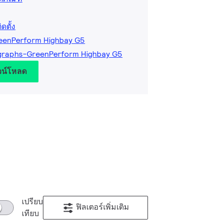
ตั้ง
reenPerform Highbay G5
graphs-GreenPerform Highbay G5
วน์โหลด
เปรียบ
ฟิลเตอร์เพิ่มเติม
เทียบ