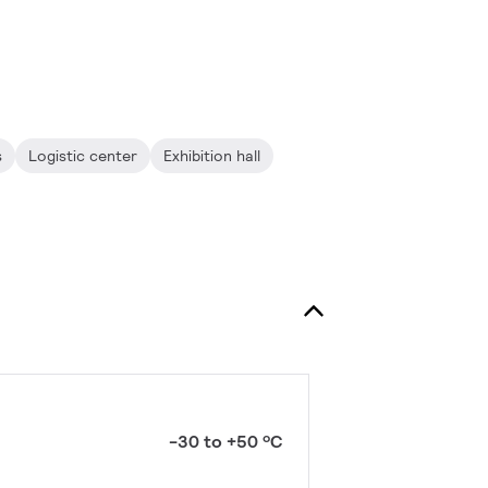
s
Logistic center
Exhibition hall
-30 to +50 ºC