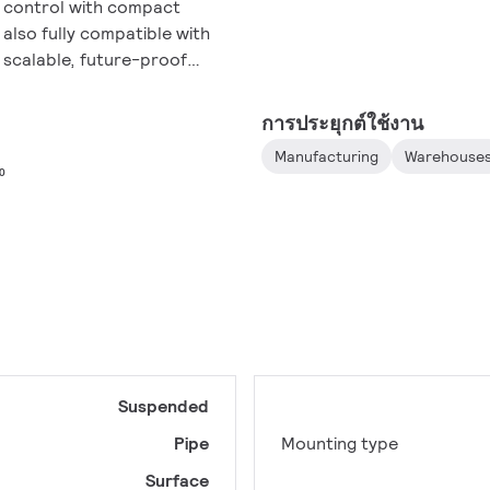
) control with compact
also fully compatible with
a scalable, future-proof
ries that supports cold
d no condensation. All
การประยุกต์ใช้งาน
, and versatile family
Manufacturing
Warehouse
ions.
⁰
Suspended
Pipe
Mounting type
Surface