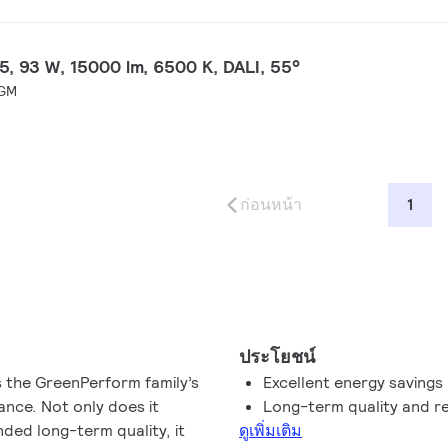
 93 W, 15000 lm, 6500 K, DALI, 55°
 GM
ก่อนหน้า
1
ประโยชน์
 the GreenPerform family’s
Excellent energy savings
ance. Not only does it
Long-term quality and rel
nded long-term quality, it
ดูเพิ่มเติม