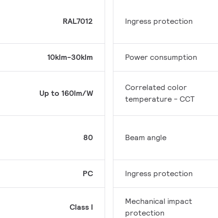
RAL7012
Ingress protection
10klm-30klm
Power consumption
Correlated color
Up to 160lm/W
temperature - CCT
80
Beam angle
PC
Ingress protection
Mechanical impact
Class I
protection