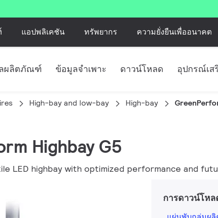
์
แอปพลิเคชัน
ทรัพยากร
ความยั่งยืนเพื่ออนาคต
ูลผลิตภัณฑ์
ข้อมูลจำเพาะ
ดาวน์โหลด
อุปกรณ์เสร
ires
High-bay and low-bay
High-bay
GreenPerfo
form Highbay G5
ile LED highbay with optimized performance and fut
การดาวน์โหล
แผ่นพับกลุ่มผล