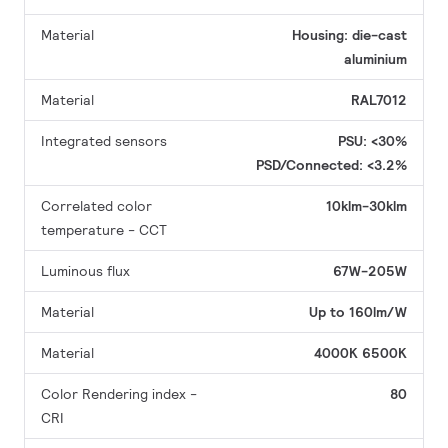
Material
Housing: die-cast
aluminium
Material
RAL7012
Integrated sensors
PSU: <30%
PSD/Connected: <3.2%
Correlated color
10klm-30klm
temperature - CCT
Luminous flux
67W-205W
Material
Up to 160lm/W
Material
4000K
6500K
Color Rendering index -
80
CRI