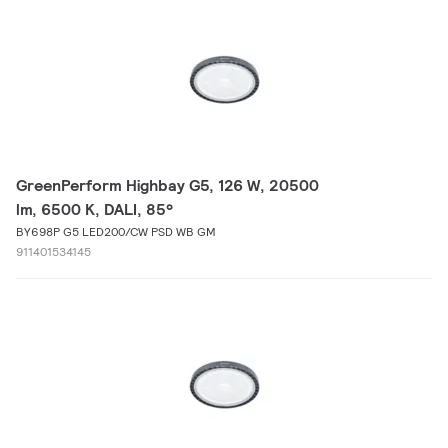
GreenPerform Highbay G5, 126 W, 20500
lm, 6500 K, DALI, 85°
BY698P G5 LED200/CW PSD WB GM
911401534145