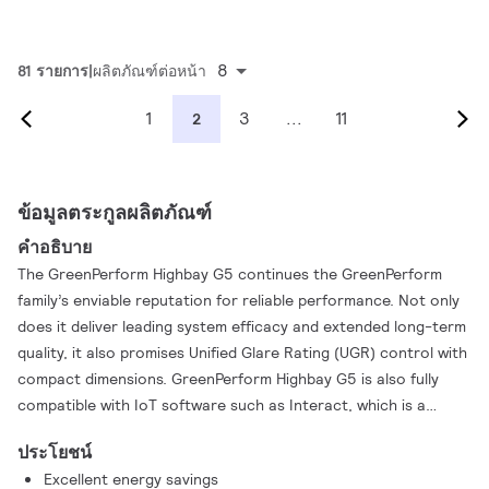
8
81 รายการ
ผลิตภัณฑ์ต่อหน้า
1
3
...
11
2
ข้อมูลตระกูลผลิตภัณฑ์
คำอธิบาย
The GreenPerform Highbay G5 continues the GreenPerform
family’s enviable reputation for reliable performance. Not only
does it deliver leading system efficacy and extended long-term
quality, it also promises Unified Glare Rating (UGR) control with
compact dimensions. GreenPerform Highbay G5 is also fully
compatible with IoT software such as Interact, which is a
scalable, future-proof control system. The family also has a
ประโยชน์
series that supports cold room applications with 100%
Excellent energy savings
humidity and no condensation. All benefits than make this