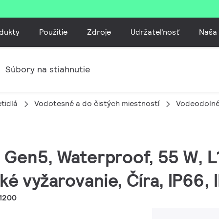
dukty
Použitie
Zdroje
Udržateľnosť
Naša
Súbory na stiahnutie
etidlá
Vodotesné a do čistých miestností
Vodeodolné 
ED Gen5, Waterproof, 55 W, 
ké vyžarovanie, Číra, IP66,
1200