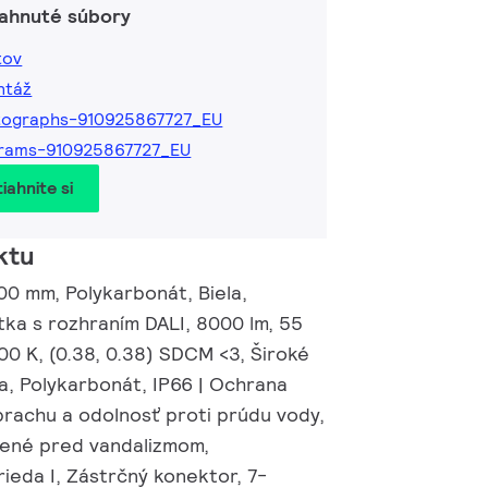
iahnuté súbory
tov
ntáž
tographs-910925867727_EU
grams-910925867727_EU
iahnite si
ktu
00 mm, Polykarbonát, Biela,
tka s rozhraním DALI, 8000 lm, 55
00 K, (0.38, 0.38) SDCM <3, Široké
a, Polykarbonát, IP66 | Ochrana
prachu a odolnosť proti prúdu vody,
ánené pred vandalizmom,
ieda I, Zástrčný konektor, 7-