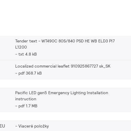
Tender text - WT490C 80S/840 PSD HE WB ELD3 PI7
L1200
txt 4.8 kB
Localized commercial leaflet 910925867727 sk_SK
pdf 368.7 kB
Pacific LED gen5 Emergency Lighting Installation
instruction
pdf 1.7 MB
EU
Viaceré položky