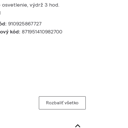
 osvetlenie, výdrž 3 hod.
I
ód:
910925867727
kový kód:
871951410982700
Rozbaliť všetko