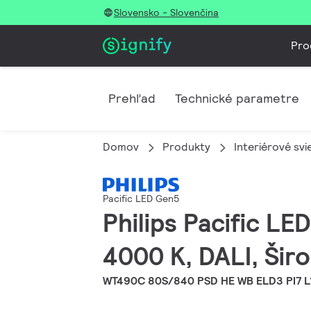
Slovensko - Slovenčina
Pro
Prehľad
Technické parametre
Domov
Produkty
Interiérové svi
Pacific LED Gen5
Philips Pacific L
4000 K, DALI, Širo
WT490C 80S/840 PSD HE WB ELD3 PI7 L