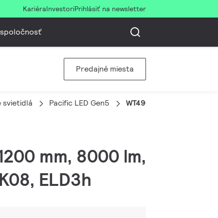
Kariéra
Investori
Prihlásiť na newsletter
 spoločnosť
Predajné miesta
svietidlá
Pacific LED Gen5
WT490C 80S/840 PSD HE 
L1200 mm, 8000 lm,
 IK08, ELD3h