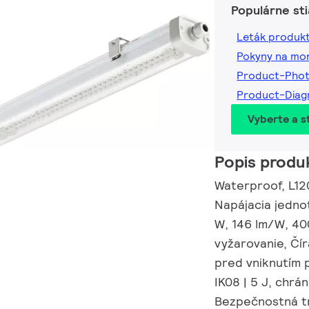
Populárne st
Leták produk
Pokyny na mo
Product-Pho
Product-Dia
Vyberte a st
Popis produ
Waterproof, L12
Napájacia jedno
W, 146 lm/W, 40
vyžarovanie, Čír
pred vniknutím 
IK08 | 5 J, chr
Bezpečnostná tr