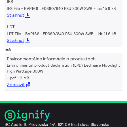
IES
IES File - BVP166 LED360/840 PSU 300W SWB
ies 15.6 kB
Stiahnuť
LDT
LDT File - BVP166 LED360/840 PSU 300W SWB
ldt 11.6 kB
Stiahnuť
Iné
Environmentálne informácie o produktoch
Environmental product declaration (EPD) Ledinaire Floodlight
High Wattage 300W
pdf 1.2 MB
Zobraziť
BC Apollo II, Prievozská 4/A, 821 09 Bratislava Slovensko