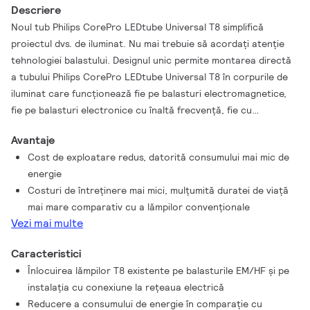
Descriere
Noul tub Philips CorePro LEDtube Universal T8 simplifică
proiectul dvs. de iluminat. Nu mai trebuie să acordați atenție
tehnologiei balastului. Designul unic permite montarea directă
a tubului Philips CorePro LEDtube Universal T8 în corpurile de
iluminat care funcționează fie pe balasturi electromagnetice,
fie pe balasturi electronice cu înaltă frecvență, fie cu
conexiune directă la rețeaua de alimentare. Este foarte ușor
Avantaje
de folosit și nu veți mai avea nevoie să păstrați stocuri duble
Cost de exploatare redus, datorită consumului mai mic de
de produse! Ușor de instalat, fiabil și absolut sigur, tubul Philips
energie
CorePro LEDtube Universal T8 este alternativa ideală la
Costuri de întreținere mai mici, mulțumită duratei de viață
tuburile fluorescente standard pentru economii la energie și o
mai mare comparativ cu a lămpilor convenționale
investiție redusă.
Vezi mai multe
Caracteristici
Înlocuirea lămpilor T8 existente pe balasturile EM/HF și pe
instalația cu conexiune la rețeaua electrică
Reducere a consumului de energie în comparație cu