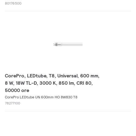
80176500
CorePro, LEDtube, T8, Universal, 600 mm,
8 W, 18W TL-D, 3000 K, 850 lm, CRI 80,
50000 ore
CorePro LEDtube UN 600mm HO 8W830 T8
78277100