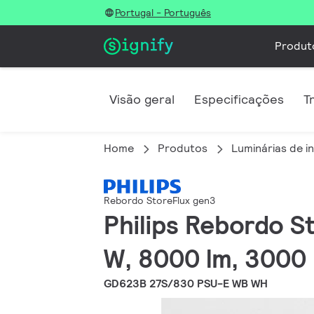
Portugal - Português
Produt
Visão geral
Especificações
T
Home
Produtos
Luminárias de in
Rebordo StoreFlux gen3
Philips Rebordo St
W, 8000 lm, 3000 K
GD623B 27S/830 PSU-E WB WH