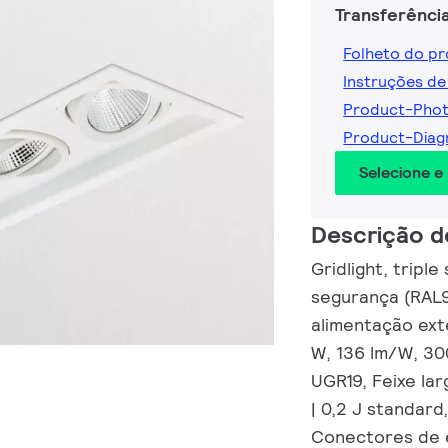
Transferênci
Folheto do p
Instruções de
Product-Pho
Product-Dia
Selecione e
Descrição d
Gridlight, tripl
segurança (RAL
alimentação ext
W, 136 lm/W, 30
UGR19, Feixe lar
| 0,2 J standard
Conectores de e