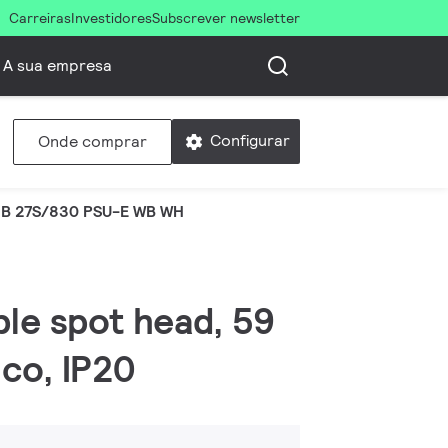
Carreiras
Investidores
Subscrever newsletter
A sua empresa
Configurar
Onde comprar
B 27S/830 PSU-E WB WH
ple spot head, 59
nco, IP20