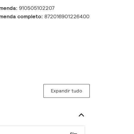
omenda:
910505102207
omenda completo:
872016901226400
Expandir tudo