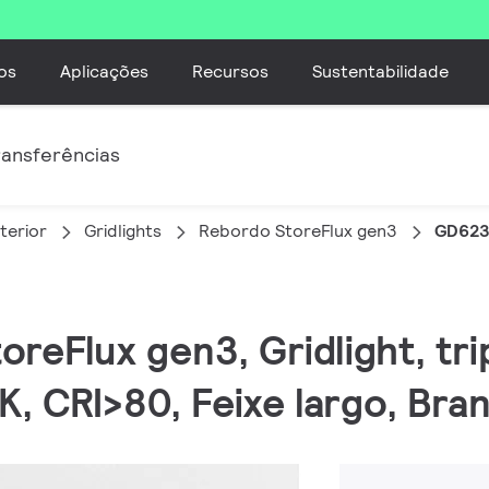
os
Aplicações
Recursos
Sustentabilidade
ransferências
terior
Gridlights
Rebordo StoreFlux gen3
GD623
oreFlux gen3, Gridlight, tri
, CRI>80, Feixe largo, Bra