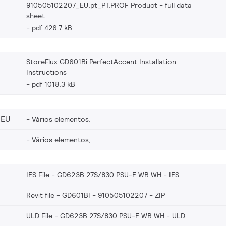
910505102207_EU.pt_PT.PROF Product - full data
sheet
pdf 426.7 kB
StoreFlux GD601Bi PerfectAccent Installation
Instructions
pdf 1018.3 kB
_EU
Vários elementos,
Vários elementos,
IES File - GD623B 27S/830 PSU-E WB WH
IES
Revit file - GD601BI - 910505102207
ZIP
ULD File - GD623B 27S/830 PSU-E WB WH
ULD