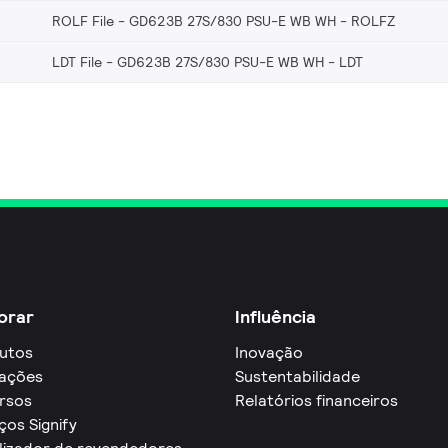
ROLF File - GD623B 27S/830 PSU-E WB WH
ROLFZ
LDT File - GD623B 27S/830 PSU-E WB WH
LDT
orar
Influência
utos
Inovação
cações
Sustentabilidade
rsos
Relatórios financeiros
ços Signify