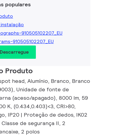
as populares
roduto
 instalação
tographs-910505102207_EU
grams-910505102207_EU
 Descarregue
o Produto
e spot head, Alumínio, Branco, Branco
9003), Unidade de fonte de
erna (aceso/apagado), 8000 lm, 59
00 K, (0.434,0.403)<3, CRI>80,
go, IP20 | Proteção de dedos, IK02
, Classe de segurança II, 2
ncaixe, 2 polos