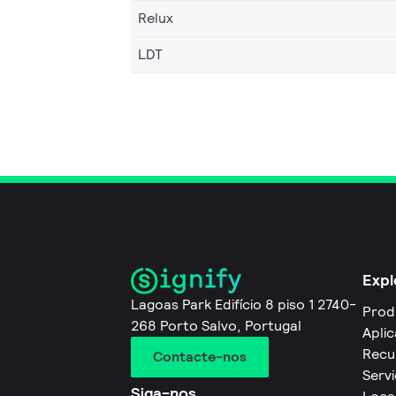
Relux
LDT
Expl
Lagoas Park Edifício 8 piso 1 2740-
Prod
268 Porto Salvo, Portugal
Apli
Recu
Contacte-nos
Servi
Siga-nos