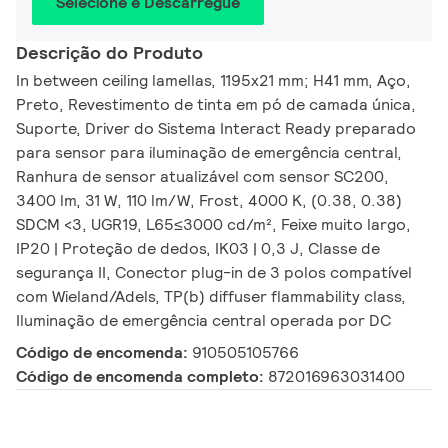
Selecione e Descarregue
Descrição do Produto
In between ceiling lamellas, 1195x21 mm; H41 mm, Aço,
Preto, Revestimento de tinta em pó de camada única,
Suporte, Driver do Sistema Interact Ready preparado
para sensor para iluminação de emergência central,
Ranhura de sensor atualizável com sensor SC200,
3400 lm, 31 W, 110 lm/W, Frost, 4000 K, (0.38, 0.38)
SDCM <3, UGR19, L65≤3000 cd/m², Feixe muito largo,
IP20 | Proteção de dedos, IK03 | 0,3 J, Classe de
segurança II, Conector plug-in de 3 polos compatível
com Wieland/Adels, TP(b) diffuser flammability class,
Iluminação de emergência central operada por DC
Código de encomenda:
910505105766
Código de encomenda completo:
872016963031400