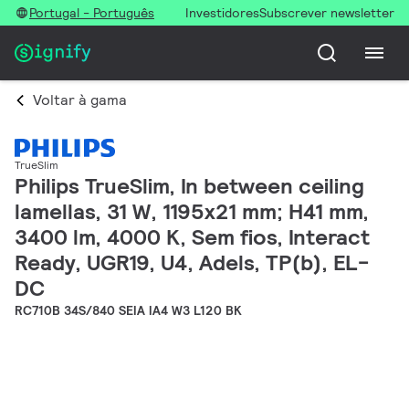
Portugal - Português
Investidores
Subscrever newsletter
Voltar à gama
TrueSlim
Philips TrueSlim, In between ceiling
lamellas, 31 W, 1195x21 mm; H41 mm,
3400 lm, 4000 K, Sem fios, Interact
Ready, UGR19, U4, Adels, TP(b), EL-
DC
RC710B 34S/840 SEIA IA4 W3 L120 BK