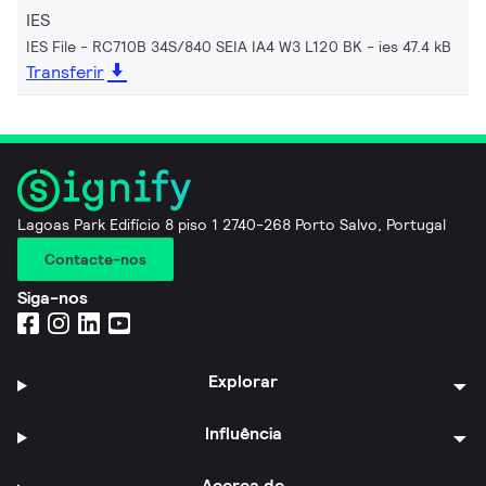
IES
IES File - RC710B 34S/840 SEIA IA4 W3 L120 BK
ies 47.4 kB
Transferir
Lagoas Park Edifício 8 piso 1 2740-268 Porto Salvo, Portugal
Contacte-nos
Siga-nos
Explorar
Influência
Acerca de