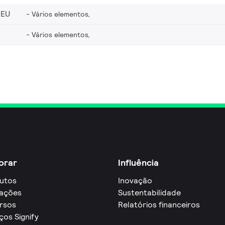
_EU
Vários elementos,
Vários elementos,
orar
Influência
utos
Inovação
cações
Sustentabilidade
rsos
Relatórios financeiros
ços Signify