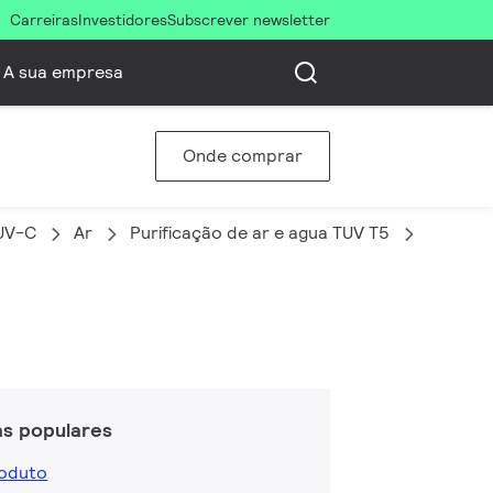
Carreiras
Investidores
Subscrever newsletter
A sua empresa
Onde comprar
UV-C
Ar
Purificação de ar e agua TUV T5
TUV 36T
as populares
roduto