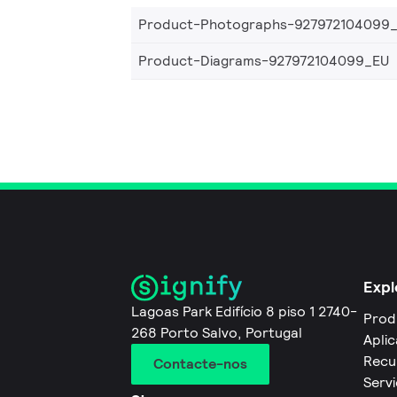
Product-Photographs-927972104099
Product-Diagrams-927972104099_EU
Expl
Lagoas Park Edifício 8 piso 1 2740-
Prod
268 Porto Salvo, Portugal
Apli
Recu
Contacte-nos
Servi