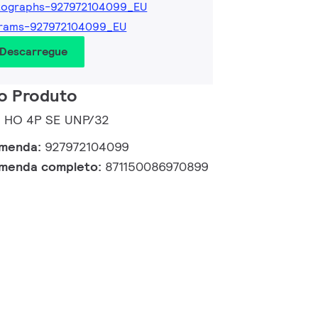
tographs-927972104099_EU
grams-927972104099_EU
 Descarregue
o Produto
5 HO 4P SE UNP/32
omenda:
927972104099
omenda completo:
871150086970899