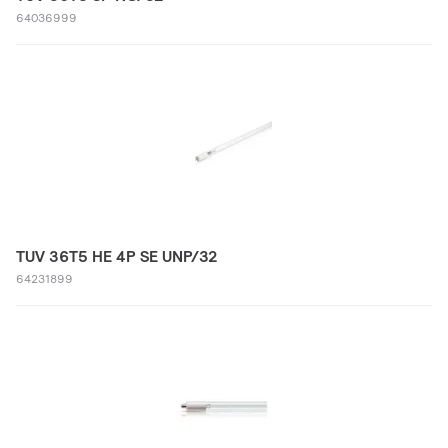
64036999
TUV 36T5 HE 4P SE UNP/32
64231899