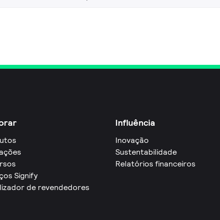
orar
Influência
utos
Inovação
cações
Sustentabilidade
rsos
Relatórios financeiros
ços Signify
lizador de revendedores