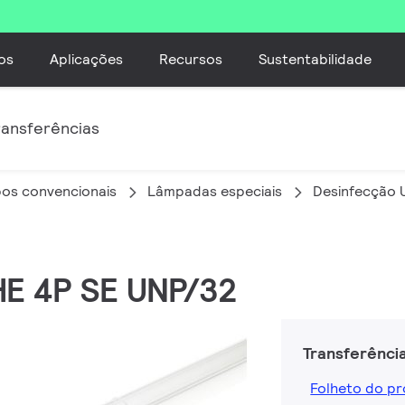
os
Aplicações
Recursos
Sustentabilidade
ransferências
os convencionais
Lâmpadas especiais
Desinfecção 
HE 4P SE UNP/32
Transferênci
Folheto do p