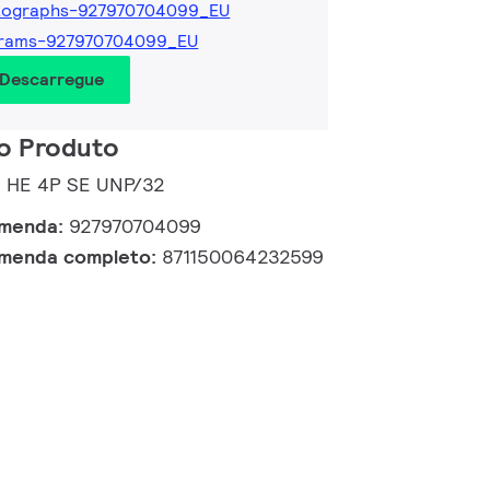
tographs-927970704099_EU
grams-927970704099_EU
 Descarregue
o Produto
5 HE 4P SE UNP/32
omenda:
927970704099
omenda completo:
871150064232599