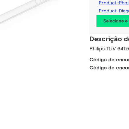
Product-Pho
Product-Dia
Selecione e
Descrição d
Philips TUV 64T
Código de enc
Código de enc