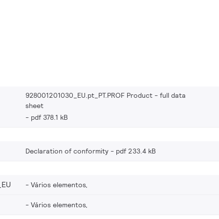
928001201030_EU.pt_PT.PROF Product - full data
sheet
pdf 378.1 kB
Declaration of conformity
pdf 233.4 kB
_EU
Vários elementos,
Vários elementos,