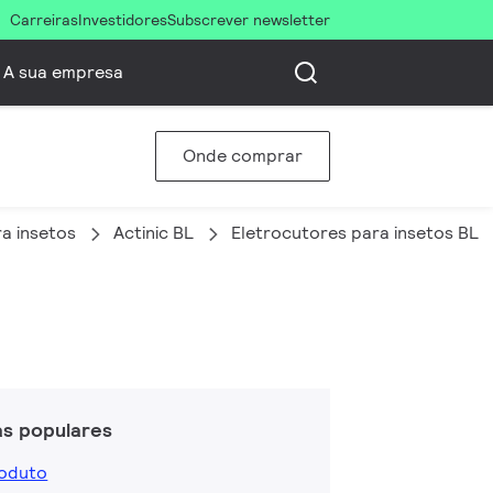
Carreiras
Investidores
Subscrever newsletter
A sua empresa
Onde comprar
a insetos
Actinic BL
Eletrocutores para insetos BL
as populares
roduto