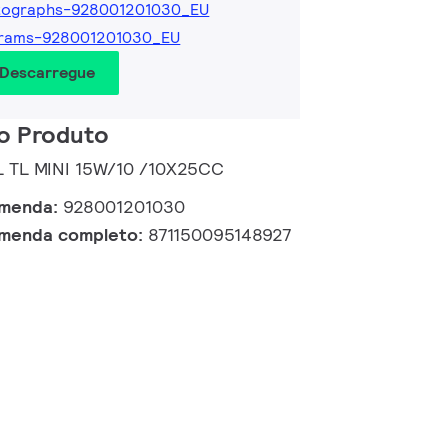
tographs-928001201030_EU
grams-928001201030_EU
 Descarregue
o Produto
 BL TL MINI 15W/10 /10X25CC
omenda:
928001201030
omenda completo:
871150095148927