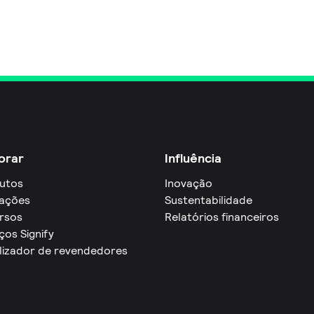
orar
Influência
utos
Inovação
cações
Sustentabilidade
rsos
Relatórios financeiros
ços Signify
lizador de revendedores