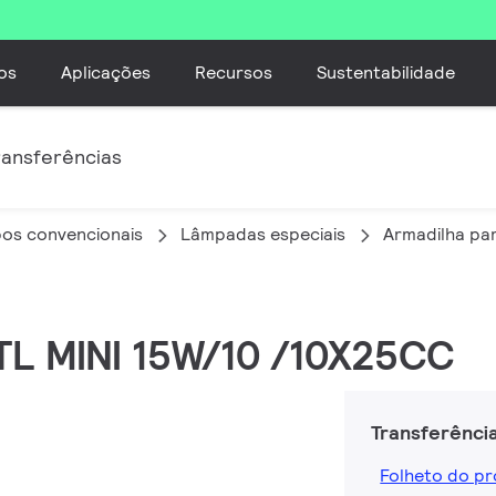
os
Aplicações
Recursos
Sustentabilidade
ransferências
os convencionais
Lâmpadas especiais
Armadilha par
L TL MINI 15W/10 /10X25CC
Transferênci
Folheto do p