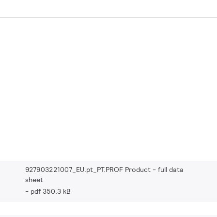
927903221007_EU.pt_PT.PROF Product - full data
sheet
pdf 350.3 kB