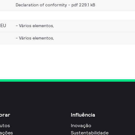
Declaration of conformity
pdf 229.1 kB
_EU
Vários elementos,
Vários elementos,
orar
Influência
utos
Inovação
cações
Sustentabilidade