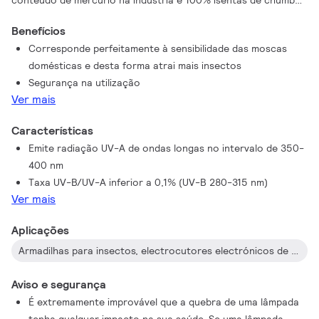
conteúdo de mercúrio na indústria e 100% isentas de chumbo,
estas lâmpadas representam uma excelente escolha a nível
Benefícios
ambiental. Por outro lado, a disponibilidade de uma vasta gama
Corresponde perfeitamente à sensibilidade das moscas
de formas (rectas (T5, T8, T12), circulares (TL-E) e compactas
domésticas e desta forma atrai mais insectos
(PL-S/PL-L)) e potências permite todos os tipos de designs
Segurança na utilização
para os electrocutores de insectos.
Ver mais
Características
Emite radiação UV-A de ondas longas no intervalo de 350-
400 nm
Taxa UV-B/UV-A inferior a 0,1% (UV-B 280-315 nm)
Ver mais
Aplicações
Armadilhas para insectos, electrocutores electrónicos de insectos
Aviso e segurança
É extremamente improvável que a quebra de uma lâmpada