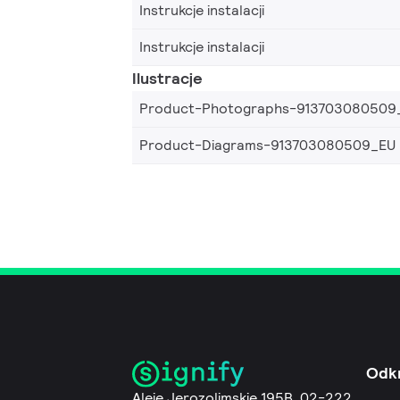
Instrukcje instalacji
Instrukcje instalacji
Ilustracje
Product-Photographs-913703080509
Product-Diagrams-913703080509_EU
Odk
Aleje Jerozolimskie 195B, 02-222