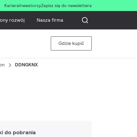
Kariera
Inwestorzy
Zapisz się do newslettera
ony rozwój
Nasza firma
Gdzie kupić
on
DDNGKNX
ki do pobrania