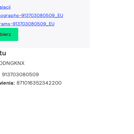
alacji
tographs-913703080509_EU
grams-913703080509_EU
obierz
tu
te DDNGKNX
:
913703080509
wienia:
871016352342200