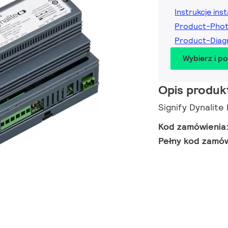
Instrukcje inst
Product-Pho
Product-Dia
Wybierz i p
Opis produk
Signify Dynali
Kod zamówienia
Pełny kod zamó