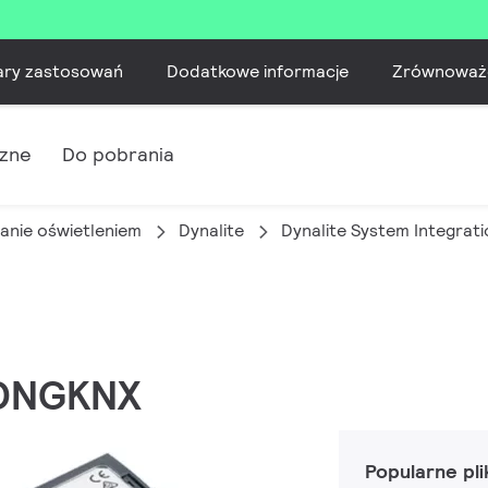
ary zastosowań
Dodatkowe informacje
Zrównoważ
czne
Do pobrania
anie oświetleniem
Dynalite
Dynalite System Integrati
 DDNGKNX
Popularne pli