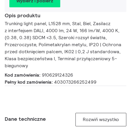
Wybierz i pobierz
Opis produktu
Trunking light panel, L1528 mm, Stal, Biel, Zasilacz
z interfejsem DALI, 4000 lm, 24 W, 166 lm/W, 4000 K,
(0.38, 0.38) SDCM <3.5, Szeroki rozsył światła,
Przezroczyste, Polimetakrylan metylu, IP20 | Ochrona
przed dotknięciem palcem, IK02 | 0,2 J standardowa,
Klasa bezpieczeństwa I, Terminal przyłączeniowy 5-
biegunowy
Kod zamówienia:
910629124326
Pełny kod zamówienia:
403073266252499
Dane techniczne
Rozwiń wszystko