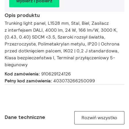
Wybierz i pobierz
Opis produktu
Trunking light panel, L1528 mm, Stal, Biel, Zasilacz
z interfejsem DALI, 4000 lm, 24 W, 166 lm/W, 3000 K,
(0.43, 0.40) SDCM <3.5, Szeroki rozsył światła,
Przezroczyste, Polimetakrylan metylu, IP20 | Ochrona
przed dotknięciem palcem, IK02 | 0,2 J standardowa,
Klasa bezpieczeństwa I, Terminal przyłączeniowy 5-
biegunowy
Kod zamówienia:
910629124126
Pełny kod zamówienia:
403073266250099
Dane techniczne
Rozwiń wszystko