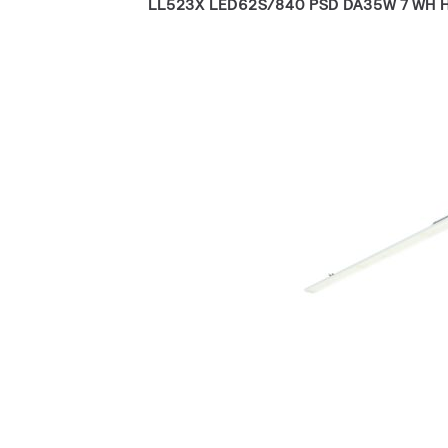
LL523X LED62S/840 PSD DA35W 7 WH 