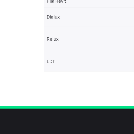
Plik Revit
Dialux
Relux
LDT