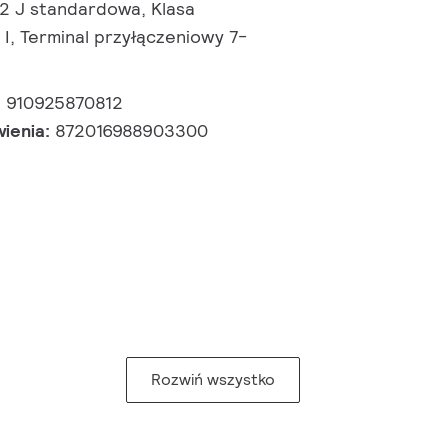
,2 J standardowa, Klasa
I, Terminal przyłączeniowy 7-
:
910925870812
wienia:
872016988903300
Rozwiń wszystko