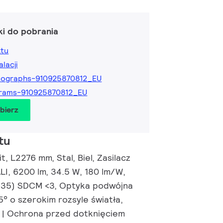
ki do pobrania
ktu
alacji
tographs-910925870812_EU
grams-910925870812_EU
obierz
tu
it, L2276 mm, Stal, Biel, Zasilacz
LI, 6200 lm, 34.5 W, 180 lm/W,
0.35) SDCM <3, Optyka podwójna
° o szerokim rozsyle światła,
0 | Ochrona przed dotknięciem