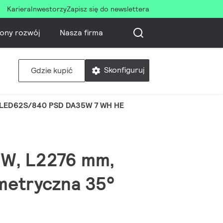
Kariera
Inwestorzy
Zapisz się do newslettera
ony rozwój
Nasza firma
Skonfiguruj
Gdzie kupić
LED62S/840 PSD DA35W 7 WH HE
.5 W, L2276 mm,
metryczna 35°