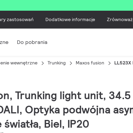
ary zastosowań
Dodatkowe informacje
Zrównoważ
czne
Do pobrania
lenie wewnętrzne
Trunking
Maxos fusion
LL523X 
on, Trunking light unit, 34
 DALI, Optyka podwójna asy
światła, Biel, IP20