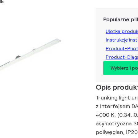
HE
Popularne pli
Ulotka produ
Instrukcje inst
Product-Pho
Product-Dia
Wybierz i p
Opis produk
Trunking light un
z interfejsem DA
4000 K, (0.34. 
asymetryczna 35
poliwęglan, IP2