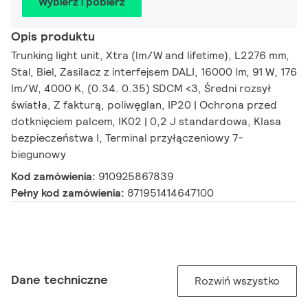
Wybierz i pobierz
Opis produktu
Trunking light unit, Xtra (lm/W and lifetime), L2276 mm,
Stal, Biel, Zasilacz z interfejsem DALI, 16000 lm, 91 W, 176
lm/W, 4000 K, (0.34. 0.35) SDCM <3, Średni rozsył
światła, Z fakturą, poliwęglan, IP20 | Ochrona przed
dotknięciem palcem, IK02 | 0,2 J standardowa, Klasa
bezpieczeństwa I, Terminal przyłączeniowy 7-
biegunowy
Kod zamówienia:
910925867839
Pełny kod zamówienia:
871951414647100
Dane techniczne
Rozwiń wszystko