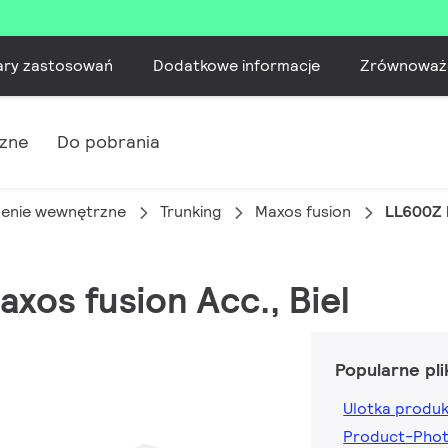
ary zastosowań
Dodatkowe informacje
Zrównoważ
czne
Do pobrania
lenie wewnętrzne
Trunking
Maxos fusion
LL600Z 
axos fusion Acc., Biel
Popularne pli
Ulotka produ
Product-Pho