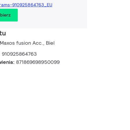
grams-910925864763_EU
obierz
tu
 Maxos fusion Acc., Biel
:
910925864763
wienia:
871869698950099