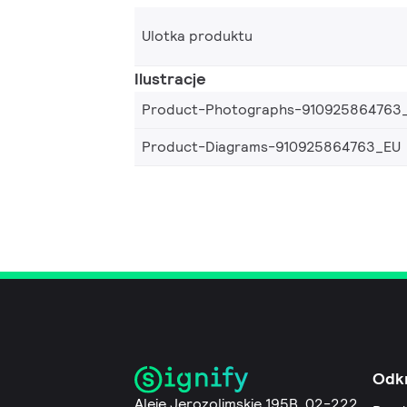
Ulotka produktu
Ilustracje
Product-Photographs-910925864763
Product-Diagrams-910925864763_EU
Odk
Aleje Jerozolimskie 195B, 02-222