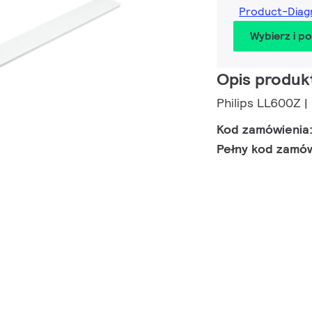
Product-Dia
Wybierz i p
Opis produk
Philips LL600Z |
Kod zamówienia
Pełny kod zamó