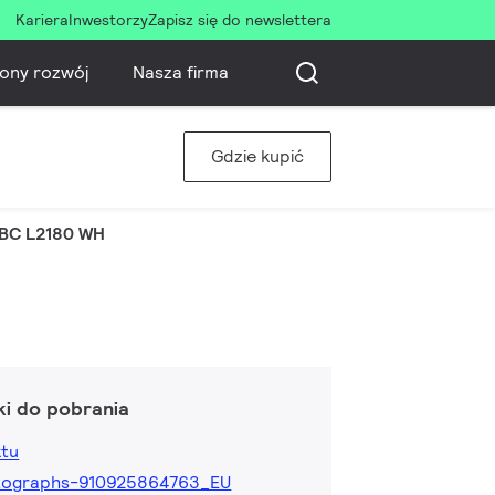
Kariera
Inwestorzy
Zapisz się do newslettera
ony rozwój
Nasza firma
Gdzie kupić
BC L2180 WH
ki do pobrania
ktu
tographs-910925864763_EU