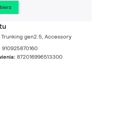
obierz
tu
e Trunking gen2.5, Accessory
:
910925870160
wienia:
872016996513300