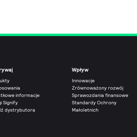
rywaj
Wpływ
ukty
Innowacje
osowania
Zrównoważony rozwój
tkowe informacje
Sprawozdania finansowe
i Signify
Standardy Ochrony
dź dystrybutora
Małoletnich