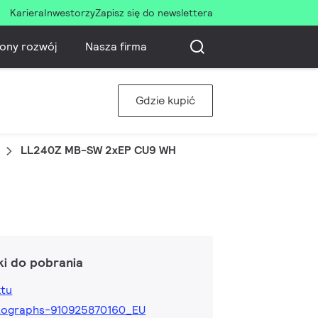
Kariera
Inwestorzy
Zapisz się do newslettera
ony rozwój
Nasza firma
Gdzie kupić
LL240Z MB-SW 2xEP CU9 WH
ki do pobrania
ktu
tographs-910925870160_EU