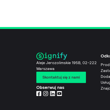
Odk
Aleje Jerozolimskie 195B, 02-222
Prod
Warszawa
Zast
Doda
Skontaktuj się z nami
Usług
Obserwuj nas
Znaj