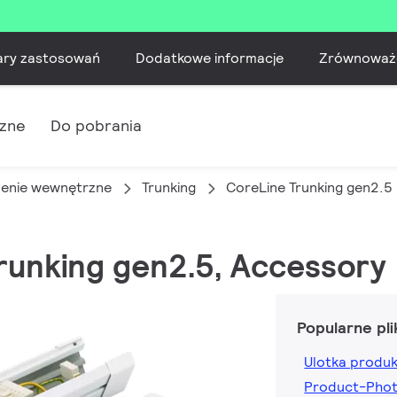
ary zastosowań
Dodatkowe informacje
Zrównoważ
czne
Do pobrania
lenie wewnętrzne
Trunking
CoreLine Trunking gen2.5
Trunking gen2.5, Accessory
Popularne pli
Ulotka produ
Product-Pho