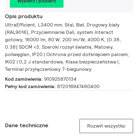
Wybierz i pobierz
Opis produktu
UltraEfficient, L3400 mm, Stal, Biel, Drogowy biały
(RAL9016), Przyciemnianie Dali, system Interact
gotowy, 16000 lm, 80 W, 200 lm/W, 4000 K, (0.38,
0.38) SDCM <3, Szeroki rozsył światła, Matowy,
poliwęglan, IP20 | Ochrona przed dotknięciem palcem,
IK02 | 0,2 J standardowa, Klasa bezpieczeństwa I,
Terminal przyłączeniowy 7-biegunowy
Kod zamówienia:
910925870134
Pełny kod zamówienia:
872016947460400
Dane techniczne
Rozwiń wszystko