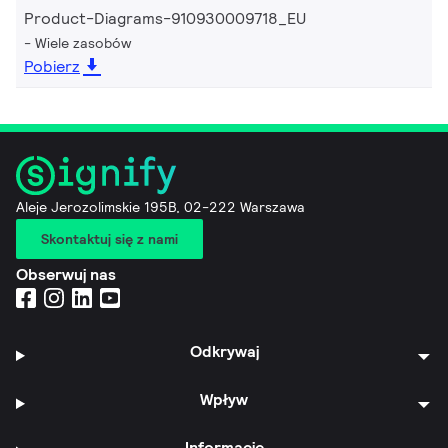
Product-Diagrams-910930009718_EU
Wiele zasobów
Pobierz
Aleje Jerozolimskie 195B, 02-222 Warszawa
Skontaktuj się z nami
Obserwuj nas
Odkrywaj
Wpływ
Informacje