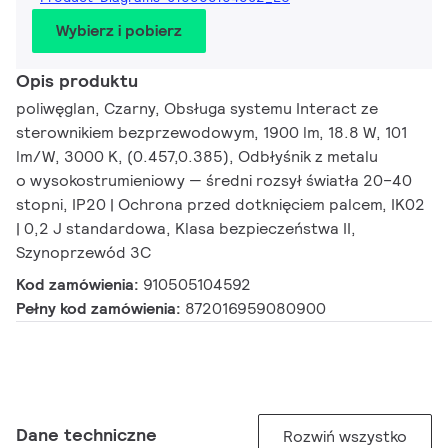
Wybierz i pobierz
Opis produktu
poliwęglan, Czarny, Obsługa systemu Interact ze
sterownikiem bezprzewodowym, 1900 lm, 18.8 W, 101
lm/W, 3000 K, (0.457,0.385), Odbłyśnik z metalu
o wysokostrumieniowy — średni rozsył światła 20–40
stopni, IP20 | Ochrona przed dotknięciem palcem, IK02
| 0,2 J standardowa, Klasa bezpieczeństwa II,
Szynoprzewód 3C
Kod zamówienia:
910505104592
Pełny kod zamówienia:
872016959080900
Dane techniczne
Rozwiń wszystko