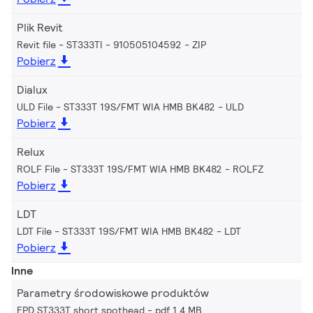
Plik Revit
Revit file - ST333TI - 910505104592
ZIP
Pobierz
Dialux
ULD File - ST333T 19S/FMT WIA HMB BK482
ULD
Pobierz
Relux
ROLF File - ST333T 19S/FMT WIA HMB BK482
ROLFZ
Pobierz
LDT
LDT File - ST333T 19S/FMT WIA HMB BK482
LDT
Pobierz
Inne
Parametry środowiskowe produktów
EPD ST333T short spothead
pdf 1.4 MB