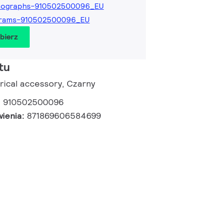
tographs-910502500096_EU
grams-910502500096_EU
obierz
tu
rical accessory, Czarny
:
910502500096
wienia:
871869606584699