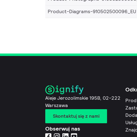
Product-Diagrams-910502500096_EU
Odk
Aleje Jerozolimskie 195B, 02-222
Prod
Warszawa
Zast
Doda
Skontaktuj się z nami
Usług
Obserwuj nas
Znaj