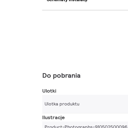
Do pobrania
Ulotki
Ulotka produktu
Ilustracje
Product-Photographs-910502500096