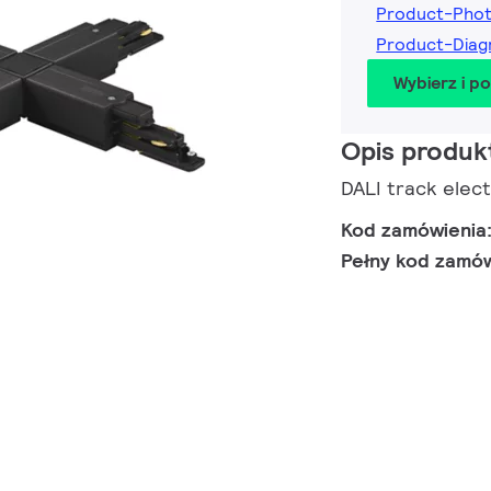
Product-Pho
Product-Dia
Wybierz i p
Opis produk
DALI track elect
Kod zamówienia
Pełny kod zamó