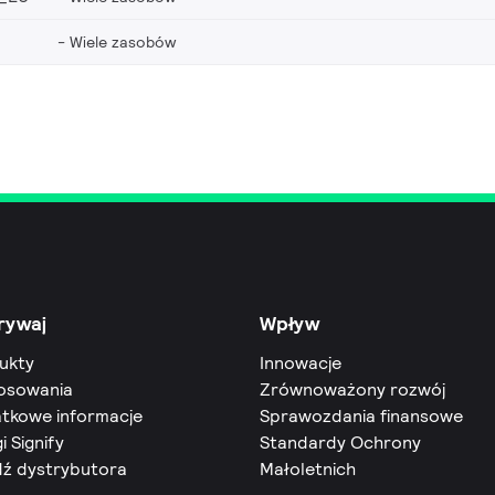
Wiele zasobów
rywaj
Wpływ
ukty
Innowacje
osowania
Zrównoważony rozwój
tkowe informacje
Sprawozdania finansowe
i Signify
Standardy Ochrony
dź dystrybutora
Małoletnich