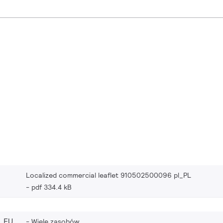
Localized commercial leaflet 910502500096 pl_PL
pdf 334.4 kB
_EU
Wiele zasobów