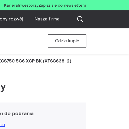
Kariera
Inwestorzy
Zapisz się do newslettera
ony rozwój
Nasza firma
Gdzie kupić
ZCS750 5C6 XCP BK (XTSC638-2)
ny
ki do pobrania
ktu