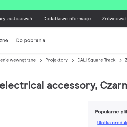
ary zastosowań
Dodatkowe informacje
Zrównoważ
czne
Do pobrania
lenie wewnętrzne
Projektory
DALI Square Track
 electrical accessory, Czar
Popularne pli
Ulotka produ