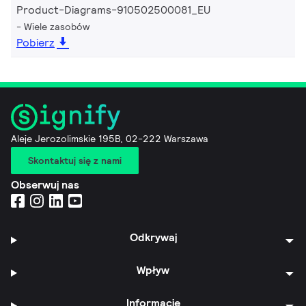
Product-Diagrams-910502500081_EU
Wiele zasobów
Pobierz
Aleje Jerozolimskie 195B, 02-222 Warszawa
Skontaktuj się z nami
Obserwuj nas
Odkrywaj
Wpływ
Informacje