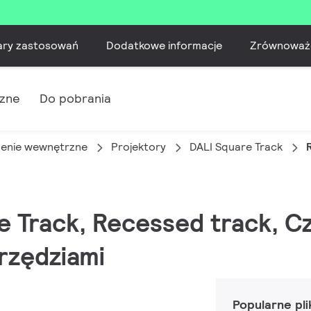
ary zastosowań
Dodatkowe informacje
Zrównoważ
czne
Do pobrania
lenie wewnętrzne
Projektory
DALI Square Track
e Track, Recessed track, Cz
rzędziami
Popularne pli