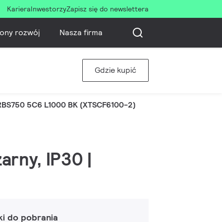
Kariera
Inwestorzy
Zapisz się do newslettera
ony rozwój
Nasza firma
Gdzie kupić
RBS750 5C6 L1000 BK (XTSCF6100-2)
arny, IP30 |
ki do pobrania