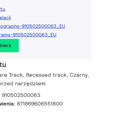
ktu
alacji
tographs-910502500063_EU
grams-910502500063_EU
obierz
tu
uare Track, Recessed track, Czarny,
przed narzędziami
:
910502500063
wienia:
871869606551800