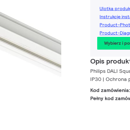
Ulotka produ
Instrukcje inst
Product-Pho
Product-Dia
Wybierz i p
Opis produk
Philips DALI Sq
IP30 | Ochrona 
Kod zamówienia
Pełny kod zamó