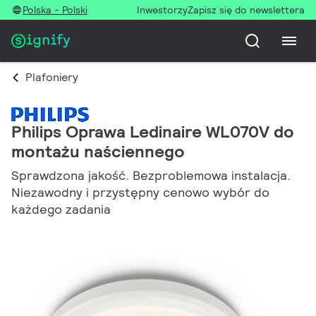
Polska - Polski
Inwestorzy
Zapisz się do newslettera
Plafoniery
Philips Oprawa Ledinaire WL070V do
montażu naściennego
Sprawdzona jakość. Bezproblemowa instalacja.
Niezawodny i przystępny cenowo wybór do
każdego zadania