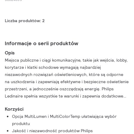
Liczba produktów: 2
Informacje o serii produktów
Opis
Miejsca publiczne i ciągi komunikacyjne, takie jak wejścia, lobby,
korytarze i klatki schodowe wymagają najbardziej
niezawodnych rozwiązań oświetleniowych, które są odporne
na uszkodzenia i zapewniają efektywne i bezpieczne oświetlenie
przestrzeni, a jednocześnie oszczędzają energię. Philips
Ledinaire spełnia wszystkie te warunki i zapewnia dodatkowe
korzyści. Ta popularna gama produktów składa się z
Korzyści
podstawowych opraw LED dostępnych od ręki. Podobnie jak
Opcja MultiLumen i MultiColorTemp ułatwiająca wybór
nowoczesny model do montażu naściennego, który idealnie
produktu
sprawdzi się jako oświetlenie domowe. I tak, jak pozostałe
Jakość i niezawodność produktów Philips
produkty z serii Ledinaire, cechuje się wysoką jakością