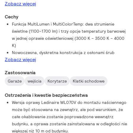
Zobacz więcej
charakterystyczną dla produktów Philips oraz przystępnymi
cenami. Są to niedrogie, niezawodne i energooszczędne
Cechy
rozwiązania wiodącego producenta w branży oświetlenia LED.
Funkcja MultiLumen i MultiColorTemp: dwa strumienie
świetlne (1100–1700 lm) i trzy opcje temperatury barwowej
w jednej oprawie oświetleniowej (3000 K – 3500 K – 4000
K)
Nowoczesna, dyskretna konstrukcja z osłonami śrub
Zobacz więcej
Zastosowania
Garaże
wejścia
Korytarze
Klatki schodowe
Ostrzeżenia i kwestie bezpieczeństwa
Wersja oprawy Ledinaire WL070V do montażu naściennego
może być stosowana na zewnątrz, ale pod warunkiem, że
całe okablowanie zostanie poprowadzone wewnątrz
budynku, a oprawa zostanie zainstalowana w odległości nie
większej niż 10 m od budynku.