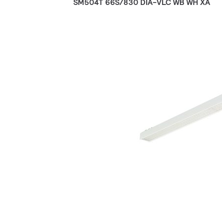
SM504T 66S/830 DIA-VLC WB WH XA