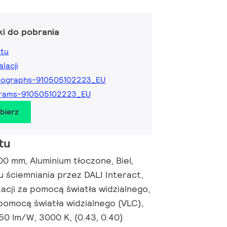
ki do pobrania
ktu
alacji
tographs-910505102223_EU
grams-910505102223_EU
obierz
tu
00 mm, Aluminium tłoczone, Biel,
 ściemniania przez DALI Interact,
acji za pomocą światła widzialnego,
pomocą światła widzialnego (VLC),
50 lm/W, 3000 K, (0.43, 0.40)