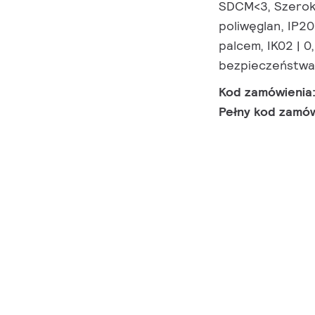
SDCM<3, Szeroki
poliwęglan, IP2
palcem, IK02 | 0
bezpieczeństwa
Kod zamówienia
Pełny kod zamó