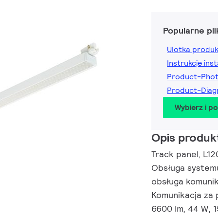
Popularne pli
Ulotka produ
Instrukcje inst
Product-Pho
Product-Dia
Wybierz i p
Opis produk
Track panel, L12
Obsługa systemu
obsługa komunik
Komunikacja za 
6600 lm, 44 W, 1