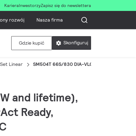
Kariera
Inwestorzy
Zapisz się do newslettera
ony rozwój
Nasza firma
Skonfiguruj
Gdzie kupić
Set Linear
SM504T 66S/830 DIA-VLC WB WH XA
/W and lifetime),
rAct Ready,
LC