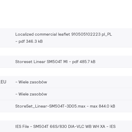
Localized commercial leaflet 910505102223 pl_PL
pdf 346.3 kB
Storeset Linear SM504T MI
pdf 485.7 kB
_EU
Wiele zasobów
Wiele zasobów
StoreSet_Linear-SM504T-3D05.max
max 844.0 kB
IES File - SM504T 66S/830 DIA-VLC WB WH XA
IES