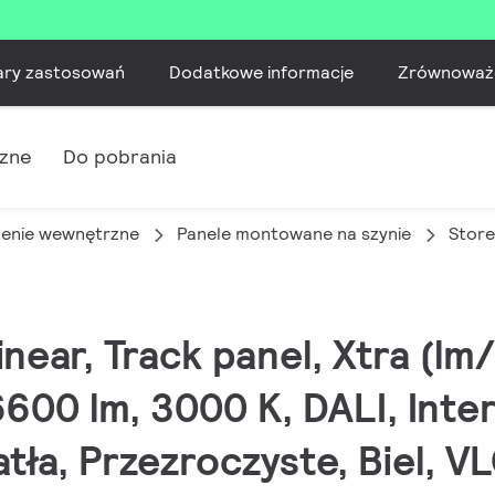
ary zastosowań
Dodatkowe informacje
Zrównoważ
czne
Do pobrania
lenie wewnętrzne
Panele montowane na szynie
Store
inear, Track panel, Xtra (lm
600 lm, 3000 K, DALI, Inte
atła, Przezroczyste, Biel, V