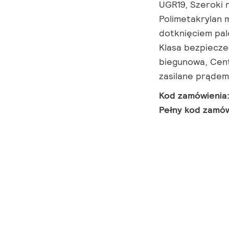
UGR19, Szeroki 
Polimetakrylan 
dotknięciem pal
Klasa bezpiecze
biegunowa, Cent
zasilane prądem
Kod zamówienia
Pełny kod zamó