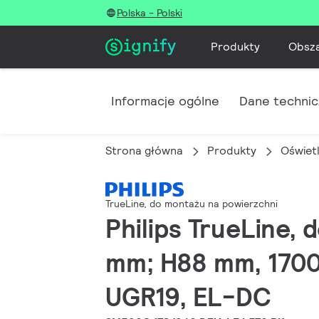
Polska - Polski
Produkty
Obsz
Informacje ogólne
Dane techni
Strona główna
Produkty
Oświet
TrueLine, do montażu na powierzchni
Philips TrueLine,
mm; H88 mm, 1700 
UGR19, EL-DC