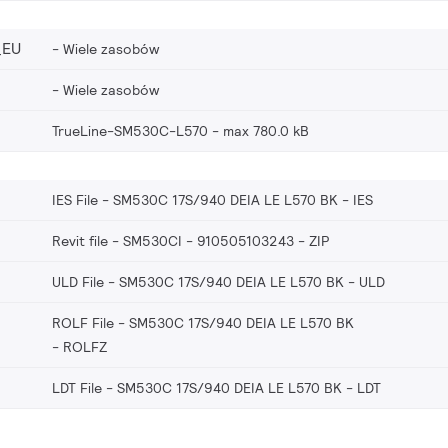
_EU
Wiele zasobów
Wiele zasobów
TrueLine-SM530C-L570
max 780.0 kB
IES File - SM530C 17S/940 DEIA LE L570 BK
IES
Revit file - SM530CI - 910505103243
ZIP
ULD File - SM530C 17S/940 DEIA LE L570 BK
ULD
ROLF File - SM530C 17S/940 DEIA LE L570 BK
ROLFZ
LDT File - SM530C 17S/940 DEIA LE L570 BK
LDT