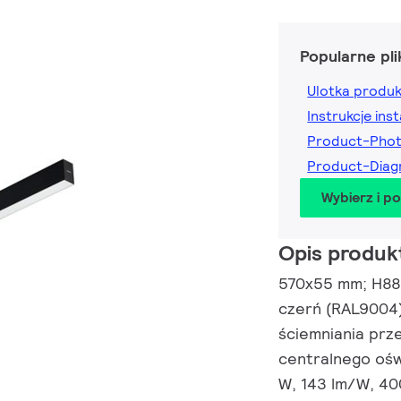
Popularne pli
Ulotka produ
Instrukcje inst
Product-Pho
Product-Dia
Wybierz i p
Opis produk
570x55 mm; H88 
czerń (RAL9004)
ściemniania prz
centralnego oświ
W, 143 lm/W, 40