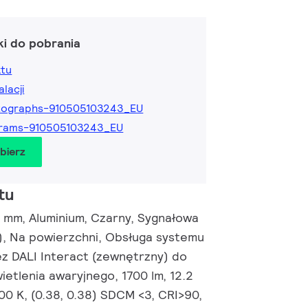
ki do pobrania
ktu
alacji
tographs-910505103243_EU
grams-910505103243_EU
obierz
tu
mm, Aluminium, Czarny, Sygnałowa
, Na powierzchni, Obsługa systemu
ez DALI Interact (zewnętrzny) do
etlenia awaryjnego, 1700 lm, 12.2
00 K, (0.38, 0.38) SDCM <3, CRI>90,