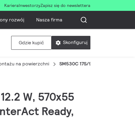
Kariera
Inwestorzy
Zapisz się do newslettera
ony rozwój
Nasza firma
Skonfiguruj
Gdzie kupić
ontażu na powierzchni
SM530C 17S/940 DEIA LE L570 B
 12.2 W, 570x55
InterAct Ready,