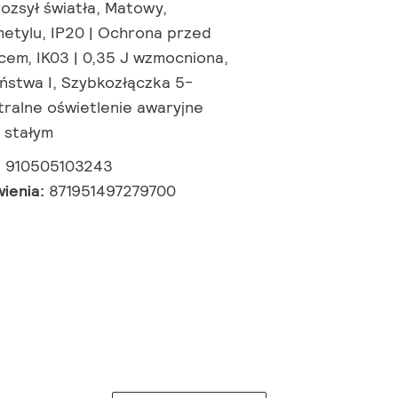
rozsył światła, Matowy,
metylu, IP20 | Ochrona przed
cem, IK03 | 0,35 J wzmocniona,
ństwa I, Szybkozłączka 5-
ralne oświetlenie awaryjne
 stałym
:
910505103243
wienia:
871951497279700