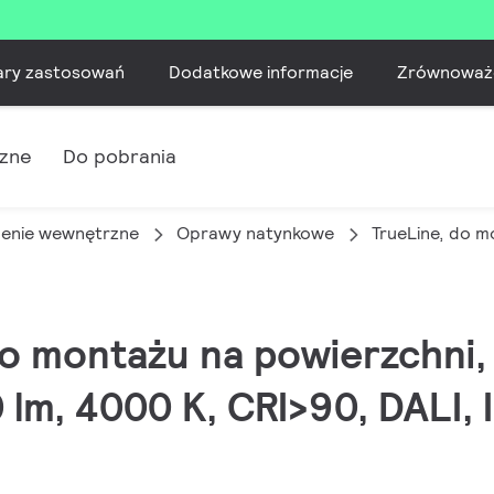
ary zastosowań
Dodatkowe informacje
Zrównoważ
czne
Do pobrania
lenie wewnętrzne
Oprawy natynkowe
TrueLine, do m
 do montażu na powierzchni,
lm, 4000 K, CRI>90, DALI, 