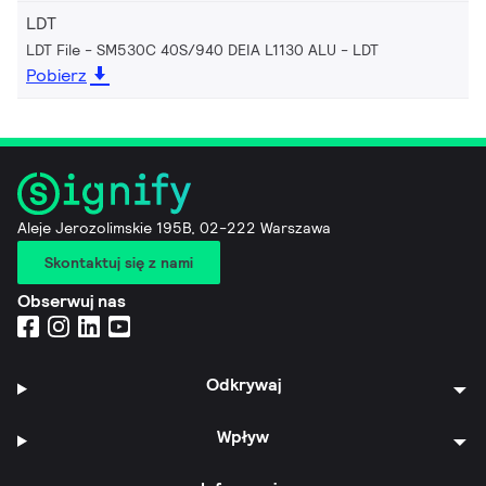
LDT
LDT File - SM530C 40S/940 DEIA L1130 ALU
LDT
Pobierz
Aleje Jerozolimskie 195B, 02-222 Warszawa
Skontaktuj się z nami
Obserwuj nas
Odkrywaj
Wpływ