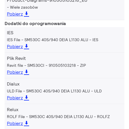
Product-Diagrams-910505103218_EU
Wiele zasobów
Pobierz
Dodatki do oprogramowania
IES
IES File - SM530C 40S/940 DEIA L1130 ALU
IES
Pobierz
Plik Revit
Revit file - SM530CI - 910505103218
ZIP
Pobierz
Dialux
ULD File - SM530C 40S/940 DEIA L1130 ALU
ULD
Pobierz
Relux
ROLF File - SM530C 40S/940 DEIA L1130 ALU
ROLFZ
Pobierz