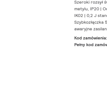
Szeroki rozsył ś
metylu, IP20 | 
IK02 | 0,2 J st
Szybkozłączka 5
awaryjne zasila
Kod zamówienia
Pełny kod zamó