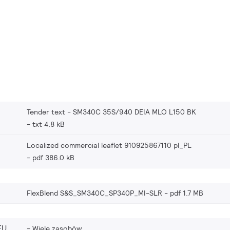
Tender text - SM340C 35S/940 DEIA MLO L150 BK
txt 4.8 kB
Localized commercial leaflet 910925867110 pl_PL
pdf 386.0 kB
FlexBlend S&S_SM340C_SP340P_MI-SLR
pdf 1.7 MB
EU
Wiele zasobów