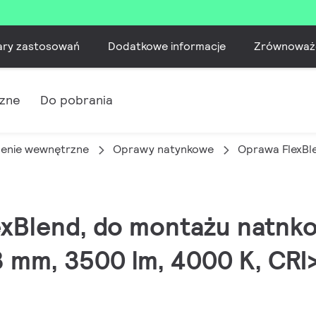
ary zastosowań
Dodatkowe informacje
Zrównoważ
czne
Do pobrania
lenie wewnętrzne
Oprawy natynkowe
Oprawa FlexBl
exBlend, do montażu natnk
 mm, 3500 lm, 4000 K, CRI>