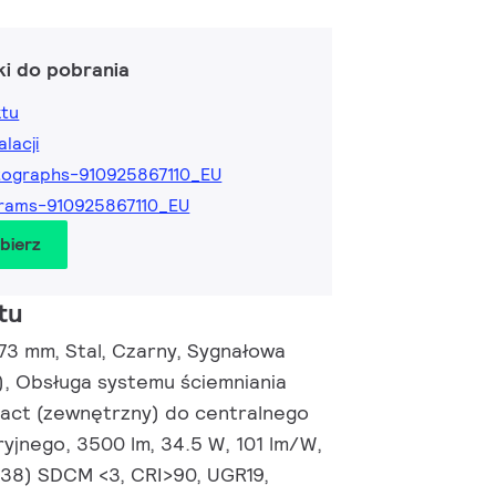
ki do pobrania
ktu
alacji
ographs-910925867110_EU
rams-910925867110_EU
obierz
tu
3 mm, Stal, Czarny, Sygnałowa
, Obsługa systemu ściemniania
ract (zewnętrzny) do centralnego
ryjnego, 3500 lm, 34.5 W, 101 lm/W,
0.38) SDCM <3, CRI>90, UGR19,