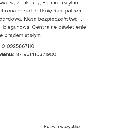
wiatła, Z fakturą, Polimetakrylan
Ochrona przed dotknięciem palcem,
andardowa, Klasa bezpieczeństwa I,
-biegunowa, Centralne oświetlenie
ne prądem stałym
:
910925867110
wienia:
871951410371900
Rozwiń wszystko