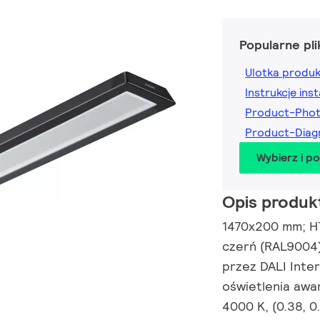
Popularne pli
Ulotka produ
Instrukcje inst
Product-Phot
Product-Diag
Wybierz i p
Opis produk
1470x200 mm; H7
czerń (RAL9004)
przez DALI Inte
oświetlenia awa
4000 K, (0.38, 