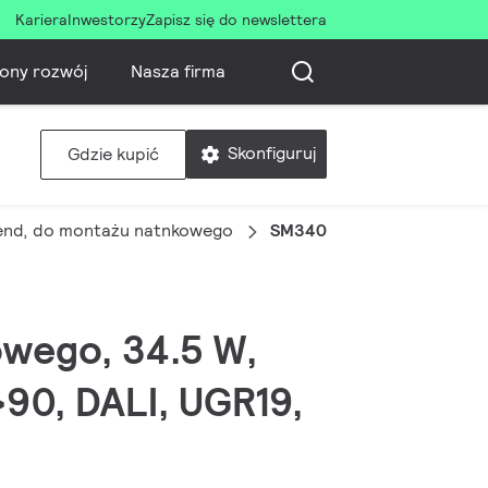
Kariera
Inwestorzy
Zapisz się do newslettera
ony rozwój
Nasza firma
Skonfiguruj
Gdzie kupić
end, do montażu natnkowego
SM340C 35S/940 DEIA ML
owego, 34.5 W,
90, DALI, UGR19,