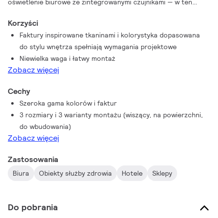
oświetlenie biurowe ze zintegrowanymi czujnikami — w ten
sposób można uniknąć „czujnikowego trądziku” na pięknie
Korzyści
zaprojektowanych sufitach. Ta rodzina produktów jest
Faktury inspirowane tkaninami i kolorystyka dopasowana
dostępna w 3 rozmiarach i 3 wariantach montażowych.
do stylu wnętrza spełniają wymagania projektowe
Oprawa Philips Essential jest wykonana z materiałów
Niewielka waga i łatwy montaż
pochodzących z recyklingu. Została wydrukowana w 3D w
Zobacz więcej
sposób neutralny pod względem emisji dwutlenku węgla, co
czyni ją przemyślanym i świadomym wyborem dla tych, którzy
Cechy
chcą przyczynić się do wypracowania gospodarki o obiegu
Szeroka gama kolorów i faktur
zamkniętym. Wybierz rozwiązanie oświetleniowe, które nie tylko
3 rozmiary i 3 warianty montażu (wiszący, na powierzchni,
jest ekologiczne, ale też zachwyca stylem i imponuje
do wbudowania)
wydajnością oraz funkcjonalnością.
Zobacz więcej
Zastosowania
Biura
Obiekty służby zdrowia
Hotele
Sklepy
Do pobrania