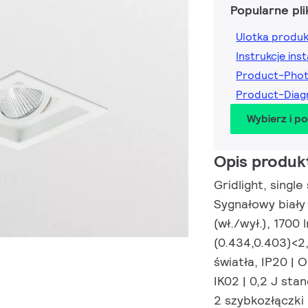
Popularne pli
Ulotka produ
Instrukcje inst
Product-Pho
Product-Diag
Wybierz i p
Opis produk
Gridlight, single
Sygnałowy biały
(wł./wył.), 1700 
(0.434,0.403)<2,
światła, IP20 |
IK02 | 0,2 J sta
2 szybkozłączk