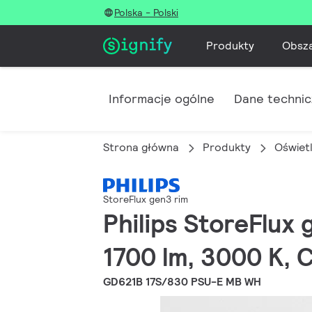
Polska - Polski
Produkty
Obsz
Informacje ogólne
Dane techni
Strona główna
Produkty
Oświet
StoreFlux gen3 rim
Philips StoreFlux g
1700 lm, 3000 K, C
GD621B 17S/830 PSU-E MB WH