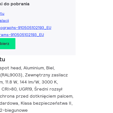
ki do pobrania
ktu
alacji
tographs-910505102193_EU
rams-910505102193_EU
obierz
tu
 spot head, Aluminium, Biel,
 (RAL9003), Zewnętrzny zasilacz
lm, 11.8 W, 144 lm/W, 3000 K,
 CRI>80, UGR19, Średni rozsył
 Ochrona przed dotknięciem palcem,
ndardowa, Klasa bezpieczeństwa II,
i 2-biegunowe