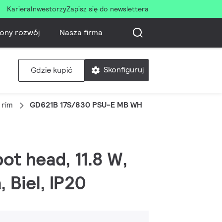
Kariera
Inwestorzy
Zapisz się do newslettera
ony rozwój
Nasza firma
Skonfiguruj
Gdzie kupić
 rim
GD621B 17S/830 PSU-E MB WH
pot head, 11.8 W,
 Biel, IP20