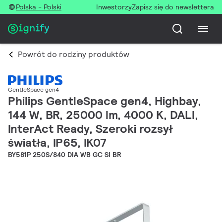
Polska - Polski
Inwestorzy
Zapisz się do newslettera
Powrót do rodziny produktów
GentleSpace gen4
Philips GentleSpace gen4, Highbay,
144 W, BR, 25000 lm, 4000 K, DALI,
InterAct Ready, Szeroki rozsył
światła, IP65, IK07
BY581P 250S/840 DIA WB GC SI BR