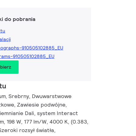
ki do pobrania
ktu
alacji
tographs-910505102885_EU
grams-910505102885_EU
obierz
tu
ium, Srebrny, Dwuwarstwowe
zkowe, Zawiesie podwójne,
iemnianie Dali, system Interact
m, 198 W, 177 lm/W, 4000 K, (0.383,
zeroki rozsył światła,