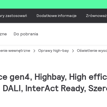
ary zastosowań
Dodatkowe informacje
Zrównoważ
czne
Do pobrania
lenie wewnętrzne
Oprawy high-bay
Oświetlenie wys
e gen4, Highbay, High effic
DALI, InterAct Ready, Szero