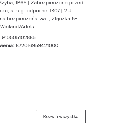
Szyba, IP65 | Zabezpieczone przed
rzu, strugoodporne, IK07 | 2 J
sa bezpieczeństwa I, Złączka 5-
 Wieland/Adels
:
910505102885
wienia:
872016959421000
Rozwiń wszystko