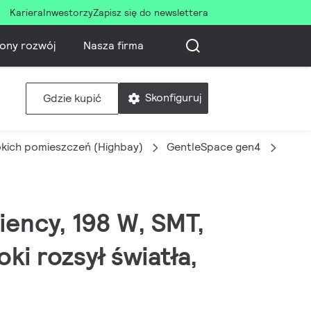
Kariera
Inwestorzy
Zapisz się do newslettera
ony rozwój
Nasza firma
Skonfiguruj
Gdzie kupić
okich pomieszczeń (Highbay)
GentleSpace gen4
BY58
iency, 198 W, SMT,
ki rozsył światła,