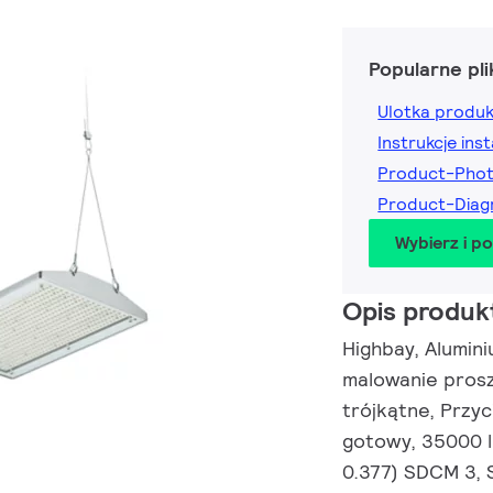
Popularne pli
Ulotka produ
Instrukcje inst
Product-Pho
Product-Dia
Wybierz i p
Opis produk
Highbay, Alumin
malowanie pros
trójkątne, Przyc
gotowy, 35000 l
0.377) SDCM 3, S