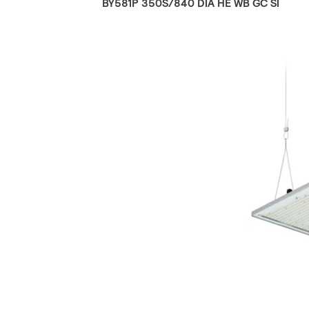
BY581P 350S/840 DIA HE WB GC SI