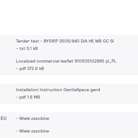
Tender text - BY581P 350S/840 DIA HE WB GC SI
txt 5.1 kB
Localized commercial leaflet 910505102885 pl_PL
pdf 372.6 kB
Installation Instruction GentleSpace gen4
pdf 1.6 MB
_EU
Wiele zasobów
Wiele zasobów