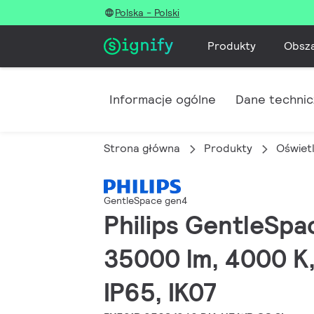
Polska - Polski
Produkty
Obsz
Informacje ogólne
Dane techni
Strona główna
Produkty
Oświet
GentleSpace gen4
Philips GentleSpac
35000 lm, 4000 K, 
IP65, IK07