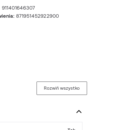
:
911401646307
wienia:
871951452922900
Rozwiń wszystko