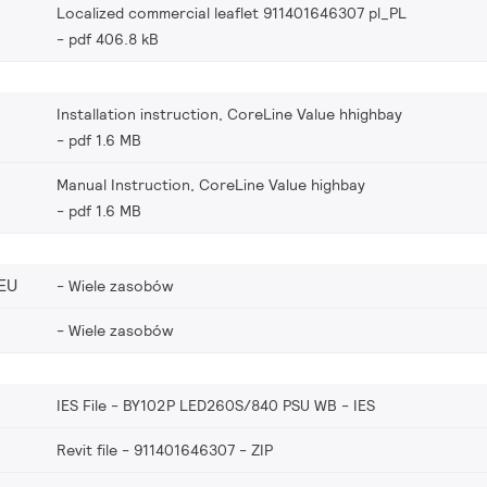
Localized commercial leaflet 911401646307 pl_PL
pdf 406.8 kB
Installation instruction, CoreLine Value hhighbay
pdf 1.6 MB
Manual Instruction, CoreLine Value highbay
pdf 1.6 MB
EU
Wiele zasobów
Wiele zasobów
IES File - BY102P LED260S/840 PSU WB
IES
Revit file - 911401646307
ZIP