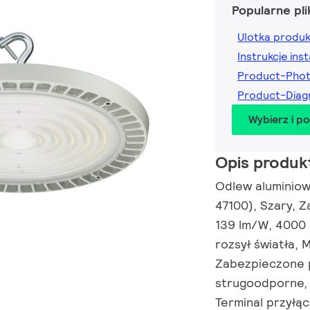
Popularne pli
Ulotka produ
Instrukcje inst
Product-Pho
Product-Diag
Wybierz i p
Opis produk
Odlew aluminiow
47100), Szary, Za
139 lm/W, 4000 
rozsył światła, 
Zabezpieczone 
strugoodporne, I
Terminal przył