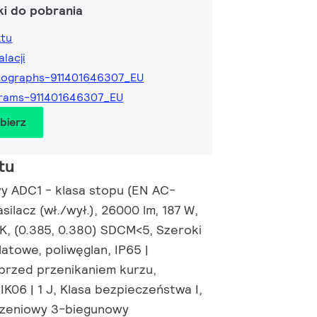
ki do pobrania
ktu
alacji
tographs-911401646307_EU
rams-911401646307_EU
obierz
tu
y ADC1 - klasa stopu (EN AC-
silacz (wł./wył.), 26000 lm, 187 W,
K, (0.385, 0.380) SDCM<5, Szeroki
Matowe, poliwęglan, IP65 |
przed przenikaniem kurzu,
K06 | 1 J, Klasa bezpieczeństwa I,
ączeniowy 3-biegunowy