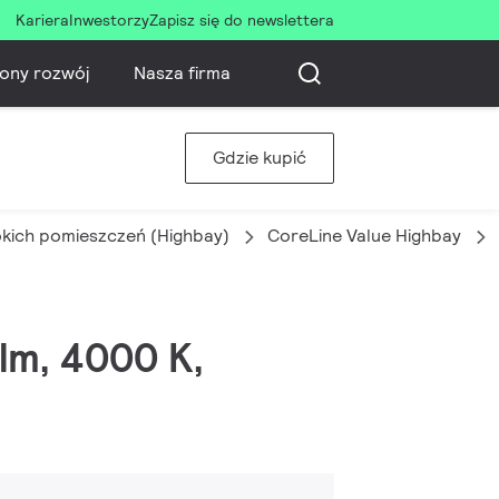
Kariera
Inwestorzy
Zapisz się do newslettera
ony rozwój
Nasza firma
Gdzie kupić
okich pomieszczeń (Highbay)
CoreLine Value Highbay
 lm, 4000 K,