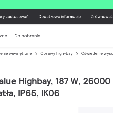
ary zastosowań
Dodatkowe informacje
Zrównoważ
czne
Do pobrania
lenie wewnętrzne
Oprawy high-bay
Oświetlenie wys
alue Highbay, 187 W, 26000
atła, IP65, IK06