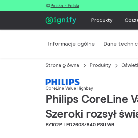
Polska - Polski
Produkty
Obsz
Informacje ogólne
Dane techni
Strona główna
Produkty
Oświet
CoreLine Value Highbay
Philips CoreLine V
Szeroki rozsył świ
BY102P LED260S/840 PSU WB