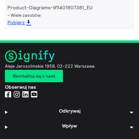
Product-Diagrams-911401807381_EU
Wiele zasobów
Pobierz
Aleje Jerozolimskie 195B, 02-222 Warszawa
Skontaktuj się z nami
Obserwuj nas
Odkrywaj
Wpływ