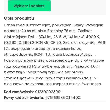
Wybierz i pobierz
Opis produktu
Urban road & street light, poliwęglan, Szary, Wysięgnik
do montażu na słupie o średnicy 76 mm, Zasilacz
z interfejsem DALI, 3741 lm, 26.5 W, 141 lm/W, 4000 K,
(0.380, 0.390) SDCM <5, CRI70, Szeroki rozsył 50, IP66
| Zabezpieczone przed przenikaniem kurzu,
strugoodporne, IK06 | 1 J, Klasa bezpieczeństwa I,
Poziom ochrony przeciwprzepięciowej do 6 kV w trybie
różnicowym i 6 kV w trybie wspólnym, Przewód 1,0 m
z wtyczką 2-biegunową typu Wieland/Adels,
Szybkozłączka 3-biegunowa typu Wieland/Adels i 2-
biegunowa do sygnału regulacji strumienia świetlnego
Kod zamówienia:
912300023991
Pełny kod zamówienia:
871869945043400