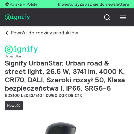
Polska - Polski
Inwestorzy
Zapisz się do newslettera
Powrót do rodziny produktów
UrbanStar
Signify UrbanStar, Urban road &
street light, 26.5 W, 3741 lm, 4000 K,
CRI70, DALI, Szeroki rozsył 50, Klasa
bezpieczeństwa I, IP66, SRG6-6
BDS100 LED43/740 I DW50 DGR D9 C1K
Nowość