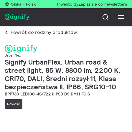
Polska - Polski
Inwestorzy
Zapisz się do newslettera
Powrót do rodziny produktów
UrbanFlex
Signify UrbanFlex, Urban road &
street light, 85 W, 8800 lm, 2200 K,
CRI70, DALI, Średni rozsył 11, Klasa
bezpieczeństwa II, IP66, SRG10-10
BPP730 LED100-4S/722 II PSD D9 DM11 FG S
Nowość