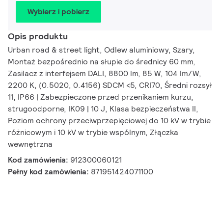
Wybierz i pobierz
Opis produktu
Urban road & street light, Odlew aluminiowy, Szary,
Montaż bezpośrednio na słupie do średnicy 60 mm,
Zasilacz z interfejsem DALI, 8800 lm, 85 W, 104 lm/W,
2200 K, (0.5020, 0.4156) SDCM <5, CRI70, Średni rozsył
11, IP66 | Zabezpieczone przed przenikaniem kurzu,
strugoodporne, IK09 | 10 J, Klasa bezpieczeństwa II,
Poziom ochrony przeciwprzepięciowej do 10 kV w trybie
różnicowym i 10 kV w trybie wspólnym, Złączka
wewnętrzna
Kod zamówienia:
912300060121
Pełny kod zamówienia:
871951424071100