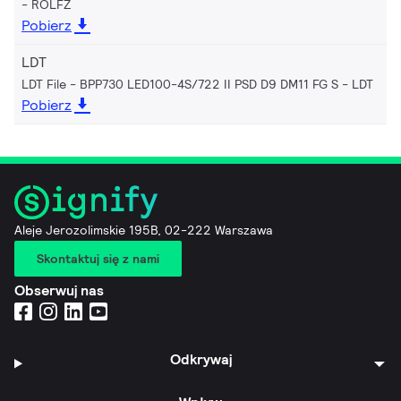
ROLFZ
Pobierz
LDT
LDT File - BPP730 LED100-4S/722 II PSD D9 DM11 FG S
LDT
Pobierz
Aleje Jerozolimskie 195B, 02-222 Warszawa
Skontaktuj się z nami
Obserwuj nas
Odkrywaj