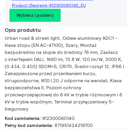
Product-Diagrams-912300060140_EU
Wybierz i pobierz
Opis produktu
Urban road & street light, Odlew aluminiowy ADC1 -
klasa stopu (EN AC-47100), Szary, Montaż
bezpośrednio na słupie do średnicy 76 mm, Zasilacz
z interfejsem DALI, 1660 lm, 13.8 W, 120 lm/W, 3000 K,
(0.434, 0.403) SDCM<5, CRI70, Średni rozsył 12, IP66 |
Zabezpieczone przed przenikaniem kurzu,
strugoodporne, IK10 | 20 J odporne na wandali, Klasa
bezpieczeństwa II, Poziom ochrony
przeciwprzepięciowej do 6 kV w trybie różnicowym i 6
kV w trybie wspólnym, Terminal przyłączeniowy 5-
biegunowy
Kod zamówienia:
912300060140
Pełny kod zamówienia:
871951424219700