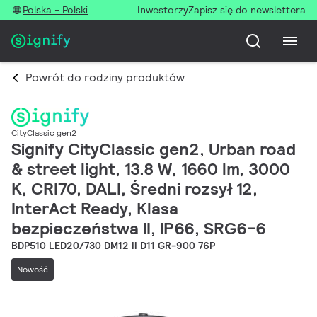
Polska - Polski
Inwestorzy
Zapisz się do newslettera
Powrót do rodziny produktów
CityClassic gen2
Signify CityClassic gen2, Urban road
& street light, 13.8 W, 1660 lm, 3000
K, CRI70, DALI, Średni rozsył 12,
InterAct Ready, Klasa
bezpieczeństwa II, IP66, SRG6-6
BDP510 LED20/730 DM12 II D11 GR-900 76P
Nowość