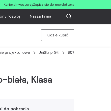
Kariera
Inwestorzy
Zapisz się do newslettera
ony rozwój
Nasza firma
Gdzie kupić
nie projektorowe
UniStrip G4
BCP386 60LED 27K 24V
o-biała, Klasa
ki do pobrania