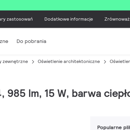
ary zastosowań
Dodatkowe informacje
Zrównoważ
czne
Do pobrania
 zewnętrzne
Oświetlenie architektoniczne
Oświetle
4, 985 lm, 15 W, barwa ciepł
Popularne pli