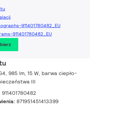
ktu
alacji
tographs-911401780482_EU
rams-911401780482_EU
obierz
tu
 G4, 985 lm, 15 W, barwa ciepło-
pieczeństwa III
:
911401780482
wienia:
871951451413399