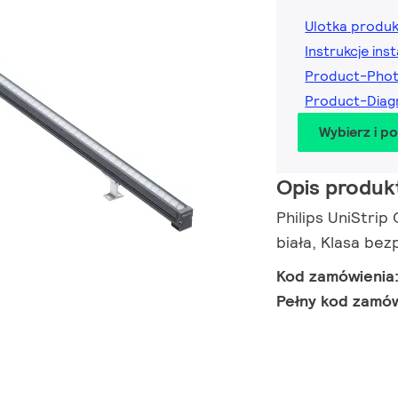
Ulotka produ
Instrukcje inst
Product-Pho
Product-Diag
Wybierz i p
Opis produk
Philips UniStrip
biała, Klasa bez
Kod zamówienia
Pełny kod zamó