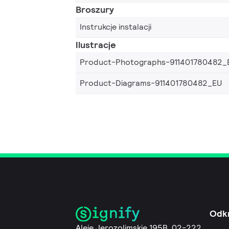
Broszury
Instrukcje instalacji
Ilustracje
Product-Photographs-911401780482_
Product-Diagrams-911401780482_EU
Odk
Aleje Jerozolimskie 195B, 02-222