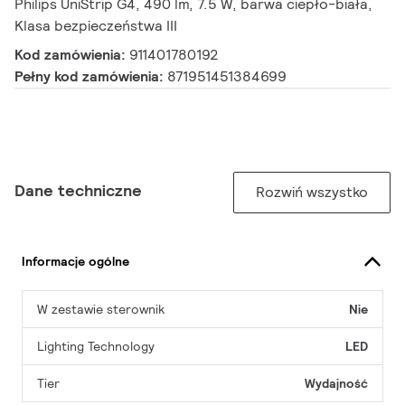
Philips UniStrip G4, 490 lm, 7.5 W, barwa ciepło-biała,
Klasa bezpieczeństwa III
Kod zamówienia:
911401780192
Pełny kod zamówienia:
871951451384699
Dane techniczne
Rozwiń wszystko
Informacje ogólne
W zestawie sterownik
Nie
Lighting Technology
LED
Tier
Wydajność