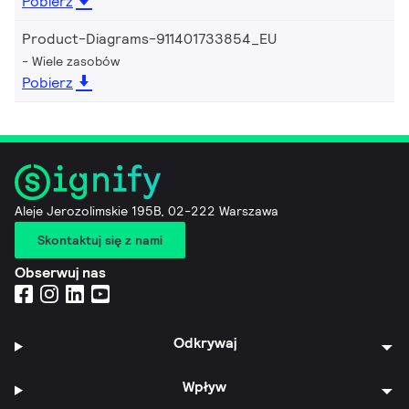
Pobierz
Product-Diagrams-911401733854_EU
Wiele zasobów
Pobierz
Aleje Jerozolimskie 195B, 02-222 Warszawa
Skontaktuj się z nami
Obserwuj nas
Odkrywaj
Wpływ