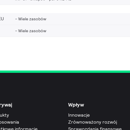
EU
Wiele zasobów
Wiele zasobów
rywaj
Wpływ
ukty
Innowacje
osowania
Zrównoważony rozwój
tkowe informacje
Sprawozdania finansowe