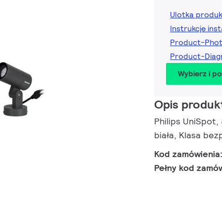
Ulotka produ
Instrukcje inst
Product-Phot
Product-Diag
Wybierz i p
Opis produk
Philips UniSpot,
biała, Klasa bez
Kod zamówienia
Pełny kod zamó