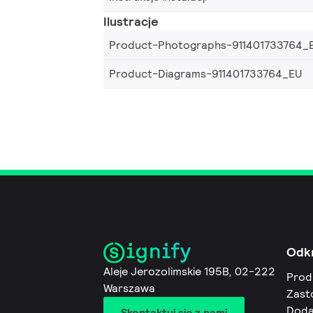
Ilustracje
Product-Photographs-911401733764_
Product-Diagrams-911401733764_EU
Odk
Aleje Jerozolimskie 195B, 02-222
Prod
Warszawa
Zast
Doda
Skontaktuj się z nami