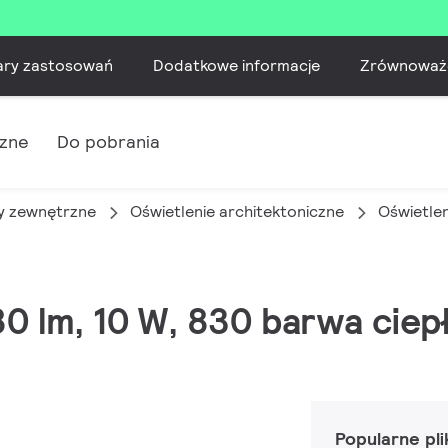
ary zastosowań
Dodatkowe informacje
Zrównoważ
czne
Do pobrania
 zewnętrzne
Oświetlenie architektoniczne
Oświetle
80 lm, 10 W, 830 barwa ciepł
Popularne pli