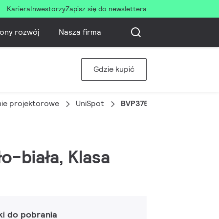
Kariera
Inwestorzy
Zapisz się do newslettera
ony rozwój
Nasza firma
Gdzie kupić
nie projektorowe
UniSpot
BVP375 1LED 30K 24V 25 
o-biała, Klasa
ki do pobrania