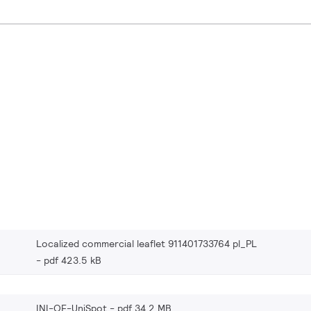
Localized commercial leaflet 911401733764 pl_PL
pdf 423.5 kB
INI-OF-UniSpot
pdf 34.2 MB