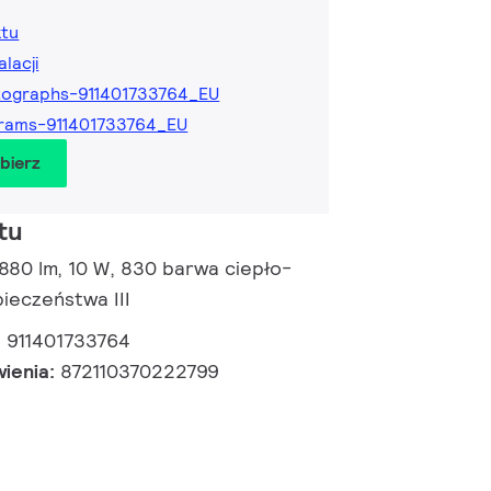
ktu
alacji
ographs-911401733764_EU
rams-911401733764_EU
obierz
tu
 880 lm, 10 W, 830 barwa ciepło-
pieczeństwa III
:
911401733764
wienia:
872110370222799