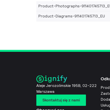
Product-Photographs-911401745713_E
Product-Diagrams-911401745713_EU
Odk
Aleje Jerozolimskie 195B, 02-222
Prod
Warszawa
Zast
Doda
Skontaktuj się z nami
Usług