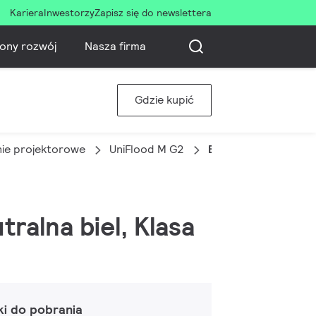
Kariera
Inwestorzy
Zapisz się do newslettera
ony rozwój
Nasza firma
Gdzie kupić
nie projektorowe
UniFlood M G2
BVP353 12LED 40K 
ralna biel, Klasa
ki do pobrania