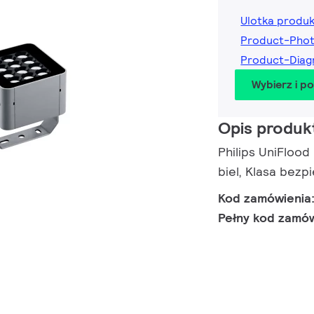
Ulotka produ
Product-Phot
Product-Diag
Wybierz i p
Opis produk
Philips UniFlood
biel, Klasa bezp
Kod zamówienia
Pełny kod zamó