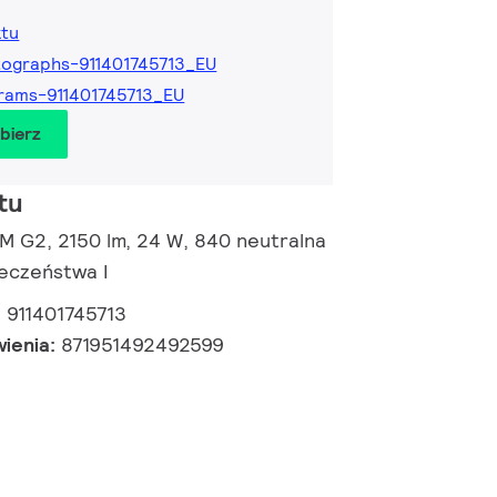
ktu
ographs-911401745713_EU
rams-911401745713_EU
obierz
tu
 M G2, 2150 lm, 24 W, 840 neutralna
ieczeństwa I
:
911401745713
wienia:
871951492492599