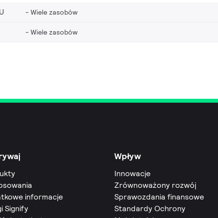
U
Wiele zasobów
Wiele zasobów
rywaj
Wpływ
ukty
Innowacje
osowania
Zrównoważony rozwój
tkowe informacje
Sprawozdania finansowe
i Signify
Standardy Ochrony