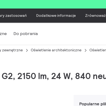
ary zastosowań
Dodatkowe informacje
Zrównoważ
czne
Do pobrania
 zewnętrzne
Oświetlenie architektoniczne
Oświetle
 G2, 2150 lm, 24 W, 840 neut
Popularne pli