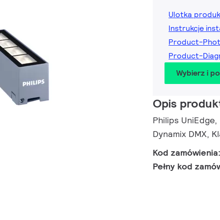
Ulotka produ
Instrukcje inst
Product-Phot
Product-Diag
Wybierz i p
Opis produk
Philips UniEdge,
Dynamix DMX, Kl
Kod zamówienia
Pełny kod zamó