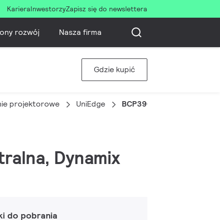
Kariera
Inwestorzy
Zapisz się do newslettera
ony rozwój
Nasza firma
Gdzie kupić
nie projektorowe
UniEdge
BCP390 4LED 40K 24V 3x
utralna, Dynamix
ki do pobrania