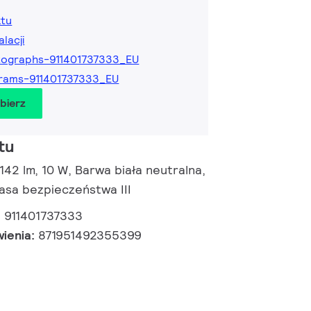
ktu
alacji
ographs-911401737333_EU
rams-911401737333_EU
obierz
tu
 142 lm, 10 W, Barwa biała neutralna,
asa bezpieczeństwa III
:
911401737333
wienia:
871951492355399