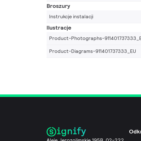
Broszury
Instrukcje instalacji
Ilustracje
Product-Photographs-911401737333_
Product-Diagrams-911401737333_EU
Odk
Aleje Jerozolimskie 195B, 02-222