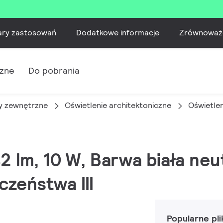
ary zastosowań
Dodatkowe informacje
Zrównoważ
czne
Do pobrania
 zewnętrzne
Oświetlenie architektoniczne
Oświetle
42 lm, 10 W, Barwa biała ne
czeństwa III
Popularne pli