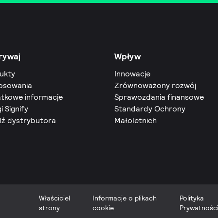
rywaj
Wpływ
ukty
Innowacje
osowania
Zrównoważony rozwój
tkowe informacje
Sprawozdania finansowe
i Signify
Standardy Ochrony
dź dystrybutora
Małoletnich
Właściciel
Informacje o plikach
Polityka
strony
cookie
Prywatnośc