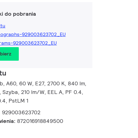
ki do pobrania
ktu
tographs-929003623702_EU
grams-929003623702_EU
obierz
tu
, A60, 60 W, E27, 2700 K, 840 lm,
 Szyba, 210 lm/W, EEL A, PF 0.4,
.4, PstLM 1
:
929003623702
wienia:
872016918849500