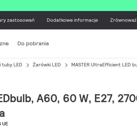
ary zastosowań
Dodatkowe informacje
Zrównoważ
czne
Do pobrania
i tuby LED
Żarówki LED
MASTER UltraEfficient LED b
EDbulb, A60, 60 W, E27, 270
a
G UE