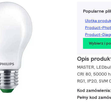
Popularne pli
Ulotka produ
Product-Pho
Product-Dia
Wybierz i p
Opis produk
MASTER, LEDbulb
CRI 80, 50000 h,
RG1, IP20, SVM 0
Kod zamówienia
Pełny kod zamó