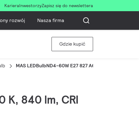
Kariera
Inwestorzy
Zapisz się do newslettera
ony rozwój
Nasza firma
Gdzie kupić
ulb
MAS LEDBulbND4-60W E27 827 A60 FR G UE
0 K, 840 lm, CRI