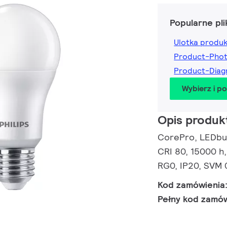
Popularne pli
Ulotka produ
Product-Pho
Product-Dia
Wybierz i p
Opis produk
CorePro, LEDbulb
CRI 80, 15000 h,
RG0, IP20, SVM 
Kod zamówienia
Pełny kod zamó