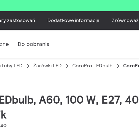
ary zastosowań
Dodatkowe informacje
Zrównoważ
czne
Do pobrania
i tuby LED
Żarówki LED
CorePro LEDbulb
CorePr
EDbulb, A60, 100 W, E27, 40
ik
840