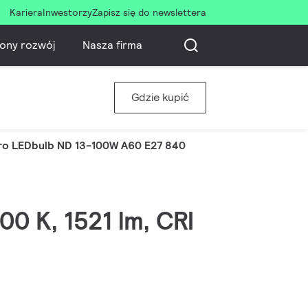
Kariera
Inwestorzy
Zapisz się do newslettera
ony rozwój
Nasza firma
Gdzie kupić
o LEDbulb ND 13-100W A60 E27 840
00 K, 1521 lm, CRI