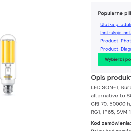
Popularne pli
Ulotka produ
Instrukcje inst
Product-Pho
Product-Dia
Wybierz i p
Opis produk
LED SON-T, Ruro
alternative to 
CRI 70, 50000 h,
RG1, IP65, SVM 1
Kod zamówienia