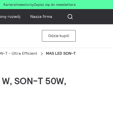
Kariera
Inwestorzy
Zapisz się do newslettera
ony rozwój
Nasza firma
Gdzie kupić
-T - Ultra Efficient
MAS LED SON-T UE M 4Klm 19W 740
19 W, SON-T 50W,