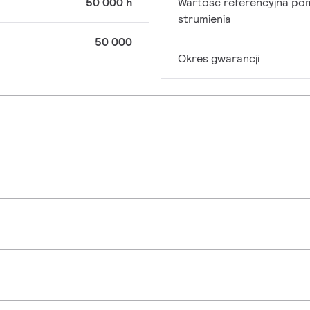
50 000 h
Wartość referencyjna po
strumienia
50 000
Okres gwarancji