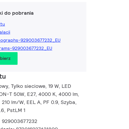
ki do pobrania
ktu
alacji
tographs-929003677232_EU
grams-929003677232_EU
obierz
tu
wy, Tylko sieciowe, 19 W, LED
SON-T 50W, E27, 4000 K, 4000 lm,
 210 lm/W, EEL A, PF 0.9, Szyba,
.6, PstLM 1
:
929003677232