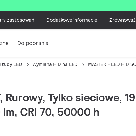
ary zastosowań
Dodatkowe informacje
Zrównoważ
czne
Do pobrania
i tuby LED
Wymiana HID na LED
MASTER - LED HID SON
, Rurowy, Tylko sieciowe, 
 lm, CRI 70, 50000 h