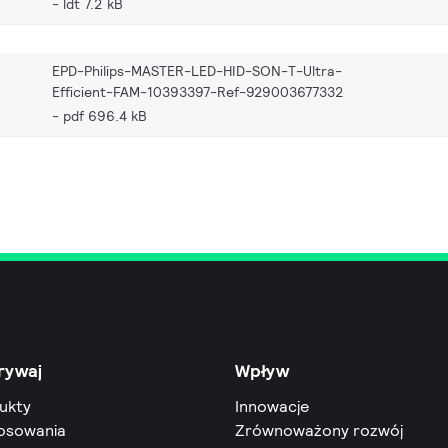
ldt 7.2 kB
EPD-Philips-MASTER-LED-HID-SON-T-Ultra-
Efficient-FAM-10393397-Ref-929003677332
pdf 696.4 kB
rywaj
Wpływ
ukty
Innowacje
osowania
Zrównoważony rozwój