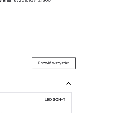
wienia:
872016937421800
Rozwiń wszystko
LED SON-T