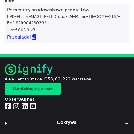
Inne
Parametry środowiskowe produktów
EPD-Philips-MASTER-LEDtube-EM-Mains-T8-COMF-2167-
Ref-929004260302
pdf 663.9 kB
Przeglądaj
Aleje Jerozolimskie 195B, 02-222 Warszawa
Skontaktuj się z nami
Obserwuj nas
Odkrywaj